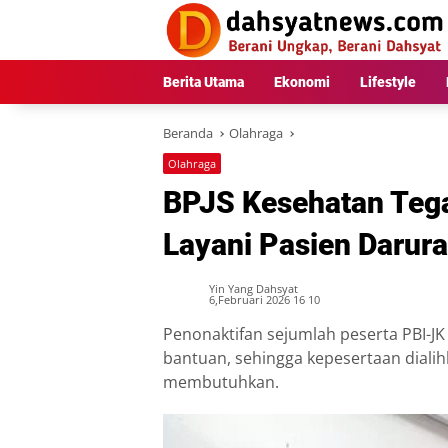
Langsung
ke
konten
Berita Utama
Ekonomi
Lifestyle
Beranda
Olahraga
Olahraga
BPJS Kesehatan Teg
Layani Pasien Darura
Yin Yang Dahsyat
6,Februari 2026 16 10
Penonaktifan sejumlah peserta PBI-JK
bantuan, sehingga kepesertaan dialih
membutuhkan.