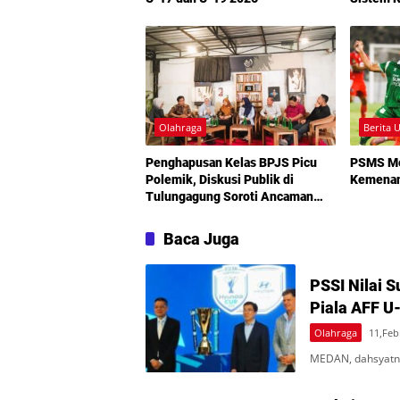
Olahraga
Berita 
Penghapusan Kelas BPJS Picu
PSMS M
Polemik, Diskusi Publik di
Kemenang
Tulungagung Soroti Ancaman
Layanan Kesehatan
Baca Juga
PSSI Nilai 
Piala AFF U
Olahraga
11,Feb
MEDAN, dahsyatnew