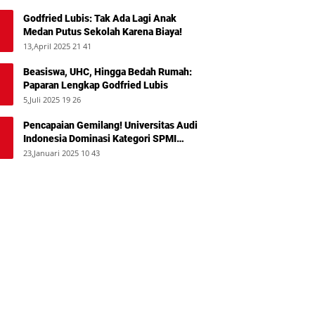
Godfried Lubis: Tak Ada Lagi Anak
Medan Putus Sekolah Karena Biaya!
13,April 2025 21 41
Beasiswa, UHC, Hingga Bedah Rumah:
Paparan Lengkap Godfried Lubis
5,Juli 2025 19 26
Pencapaian Gemilang! Universitas Audi
Indonesia Dominasi Kategori SPMI
Terbaik 2024
23,Januari 2025 10 43