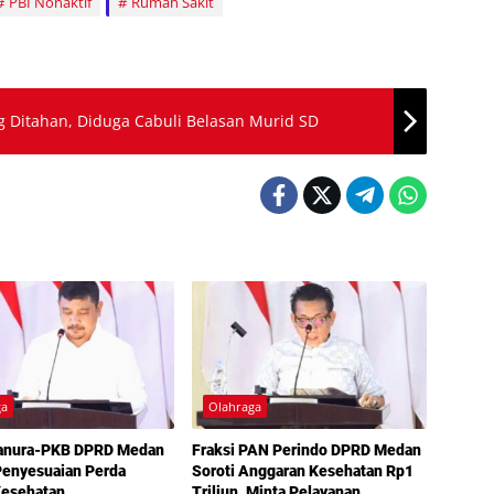
PBI Nonaktif
Rumah Sakit
g Ditahan, Diduga Cabuli Belasan Murid SD
ga
Olahraga
Hanura-PKB DPRD Medan
Fraksi PAN Perindo DPRD Medan
Penyesuaian Perda
Soroti Anggaran Kesehatan Rp1
Kesehatan
Triliun, Minta Pelayanan