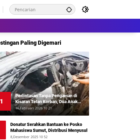
stingan Paling Digemari
Perlintasan Tanpa Pengaman di
1
Kisaran Telan Korban, Dua Anak
Meninggal Disambar KA Putri Deli
16,Februari 2026 10 21
Donatur Serahkan Bantuan ke Posko
Mahasiswa Sumut, Distribusi Menyusul
8,Desember 2025 10 52