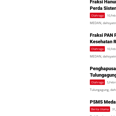
Fraksi Han
Perda Siste
Olahraga
10,Feb
MEDAN, dahsyatn
Fraksi PAN 
Kesehatan R
Olahraga
10,Feb
MEDAN, dahsyatne
Penghapusan
Tulungagung
Olahraga
5,Febr
Tulungagung, dah
PSMS Medan
Berita Utama
31