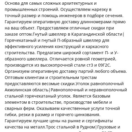
Основа для самых сложных архитектурных и
промышленных строений. Осуществляем нарезку в
точный размер и помощь инженеров в подборе сечения.
Гарантируем оперативную доставку длинномерами прямо
на ваш объект. Предоставляем отличные скидки при
заказе оптом.Гнутый швеллер в Карагандинской области|
Горячекатаный и гнутый П-образный швеллер для
эффективного усиления конструкций и каркасного
строительства. Предлагаем широкий сортамент П- и У-
образного швеллера. Отличается ровной геометрией,
производится из высокопрочной стали ст3 и 09Г2С.
Организуем оперативную доставку партий любого объема.
Оптовым клиентам и строительным трестам
предоставляются весомые скидки.Уголок равнополочный
Акмолинская область|Равнополочный и неравнополочный
стальной горячекатаный уголок. Является базовым
элементом в строительстве, производстве мебели и
сварных ферм. Оказываем качественные услуги точной
гибки, резки в размер и горячего цинкования.
Гарантируем лучшие цены на рынке и сертификаты
качества на металл.Трос стальной в Рудном|Грузовые и