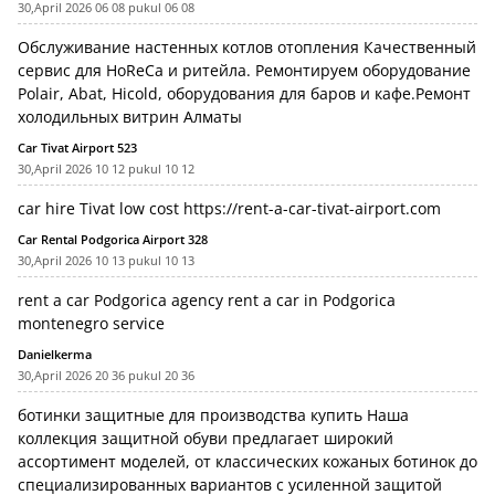
30,April 2026 06 08 pukul 06 08
Обслуживание настенных котлов отопления
Качественный
сервис для HoReCa и ритейла. Ремонтируем оборудование
Polair, Abat, Hicold, оборудования для баров и кафе.Ремонт
холодильных витрин Алматы
Car Tivat Airport 523
30,April 2026 10 12 pukul 10 12
car hire Tivat low cost
https://rent-a-car-tivat-airport.com
Car Rental Podgorica Airport 328
30,April 2026 10 13 pukul 10 13
rent a car Podgorica agency
rent a car in Podgorica
montenegro service
Danielkerma
30,April 2026 20 36 pukul 20 36
ботинки защитные для производства купить
Наша
коллекция защитной обуви предлагает широкий
ассортимент моделей, от классических кожаных ботинок до
специализированных вариантов с усиленной защитой