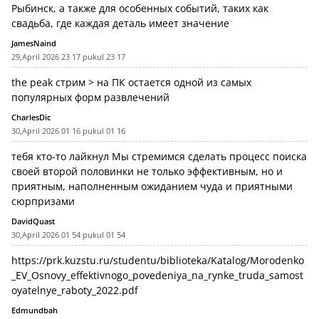
Рыбинск, а также для особенных событий, таких как
свадьба, где каждая деталь имеет значение
JamesNaind
29,April 2026 23 17 pukul 23 17
the peak стрим
> на ПК остается одной из самых
популярных форм развлечений
CharlesDic
30,April 2026 01 16 pukul 01 16
тебя кто-то лайкнул
Мы стремимся сделать процесс поиска
своей второй половинки не только эффективным, но и
приятным, наполненным ожиданием чуда и приятными
сюрпризами
DavidQuast
30,April 2026 01 54 pukul 01 54
https://prk.kuzstu.ru/studentu/biblioteka/Katalog/Morodenko
_EV_Osnovy_effektivnogo_povedeniya_na_rynke_truda_samost
oyatelnye_raboty_2022.pdf
Edmundbah