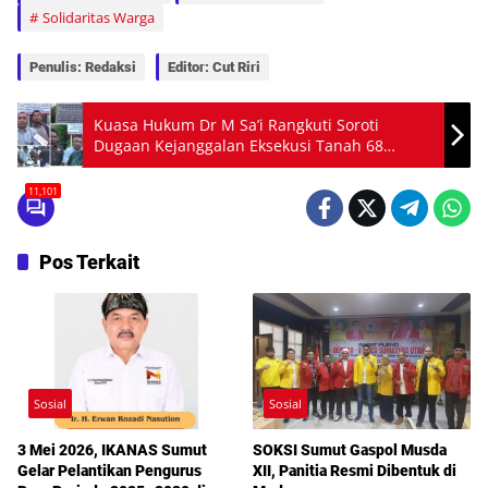
Solidaritas Warga
Penulis: Redaksi
Editor: Cut Riri
Kuasa Hukum Dr M Sa’i Rangkuti Soroti
Dugaan Kejanggalan Eksekusi Tanah 68
Tahun Dihuni Warga Jalan Sei Bertu No. 38
Kelurahan Merdeka Kecamatan Medan Baru
11,101
Kota Medan Provinsi Sumatera Utara
Pos Terkait
Sosial
Sosial
3 Mei 2026, IKANAS Sumut
SOKSI Sumut Gaspol Musda
Gelar Pelantikan Pengurus
XII, Panitia Resmi Dibentuk di