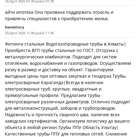
18,April 2026 07 39 pukul 07 39
айти ипотека
Она призвана поддержать отрасль и
привлечь специалистов к приобретению жилья.
Danielchory
20,April 2026 11 06 pukul 11 06
Фитинги стальные
Водогазопроводные трубы в Алматы|
Приобрести ВГП трубы стальные по ГОСТ. Отгрузка с
металлургических комбинатов. Подходят для систем
отопления, водоснабжения и газопроводов. Осуществляем
резку в размер и доставку на объект. Гарантируем
выгодные цены при оптовых закупках и тендерах.Трубы
электросварные Караганда|Всегда в наличии
электросварных труб: круглые, квадратные и
прямоугольные профили. Предлагаем трубы
электросварные различных диаметров. Отлично подходят
для металлоконструкций, заборов и трубопроводов.
Надежность и прочность сварного шва, наличие всех
заводских сертификатов. Организуем логистику до вашего
объекта в любой регион.Трубы ППУ Область Улытау|
Качественные трубы ППУ для тепловых сетей. Снижение