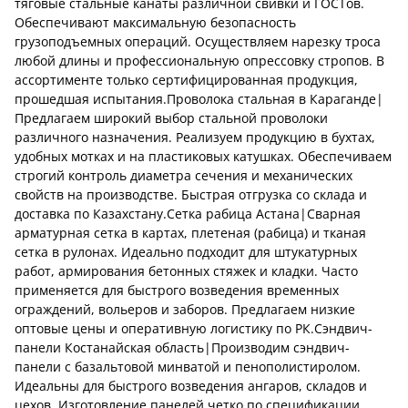
тяговые стальные канаты различной свивки и ГОСТов.
Обеспечивают максимальную безопасность
грузоподъемных операций. Осуществляем нарезку троса
любой длины и профессиональную опрессовку стропов. В
ассортименте только сертифицированная продукция,
прошедшая испытания.Проволока стальная в Караганде|
Предлагаем широкий выбор стальной проволоки
различного назначения. Реализуем продукцию в бухтах,
удобных мотках и на пластиковых катушках. Обеспечиваем
строгий контроль диаметра сечения и механических
свойств на производстве. Быстрая отгрузка со склада и
доставка по Казахстану.Сетка рабица Астана|Сварная
арматурная сетка в картах, плетеная (рабица) и тканая
сетка в рулонах. Идеально подходит для штукатурных
работ, армирования бетонных стяжек и кладки. Часто
применяется для быстрого возведения временных
ограждений, вольеров и заборов. Предлагаем низкие
оптовые цены и оперативную логистику по РК.Сэндвич-
панели Костанайская область|Производим сэндвич-
панели с базальтовой минватой и пенополистиролом.
Идеальны для быстрого возведения ангаров, складов и
цехов. Изготовление панелей четко по спецификации