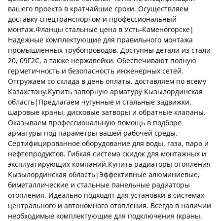
вашего проекта в кратчайшие сроки. Осуществляем
доставку спецтранспортом и профессиональный
монтаж.Фланцы стальные цена в Усть-Каменогорске|
Надежные комплектующие для правильного монтажа
промышленных трубопроводов. Доступны детали из стали
20, 09Г2С, а также нержавейки. Обеспечивают полную
герметичность и безопасность инженерных сетей.
Отгружаем со склада в день оплаты, доставляем по всему
Казахстану.Купить запорную арматуру Кызылординская
область|Предлагаем чугунные и стальные задвижки,
шаровые краны, дисковые затворы и обратные клапаны.
Оказываем профессиональную помощь в подборе
арматуры под параметры вашей рабочей среды.
Сертифицированное оборудование для воды, газа, пара и
нефтепродуктов. Гибкая система скидок для монтажных и
эксплуатирующих компаний.Купить радиаторы отопления
Кызылординская область|Эффективные алюминиевые,
биметаллические и стальные панельные радиаторы
отопления. Идеально подходят для установки в системах
центрального и автономного отопления. Всегда в наличии
необходимые комплектующие для подключения (краны,