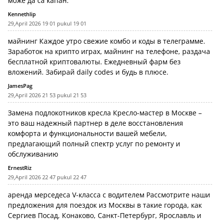
може да са капан.
Kennethlip
29,April 2026 19 01 pukul 19 01
майнинг
Каждое утро свежие комбо и коды в телеграмме.
Заработок на крипто играх, майнинг на телефоне, раздача
бесплатной криптовалюты. Ежедневный фарм без
вложений. Забирай daily codes и будь в плюсе.
JamesPag
29,April 2026 21 53 pukul 21 53
Замена подлокотников кресла
Кресло-мастер в Москве –
это ваш надежный партнер в деле восстановления
комфорта и функциональности вашей мебели,
предлагающий полный спектр услуг по ремонту и
обслуживанию
ErnestRiz
29,April 2026 22 47 pukul 22 47
аренда мерседеса V-класса с водителем
Рассмотрите наши
предложения для поездок из Москвы в такие города, как
Сергиев Посад, Конаково, Санкт-Петербург, Ярославль и