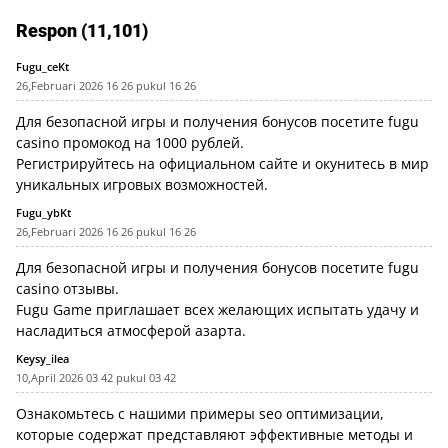
Media Independen
Respon (11,101)
Fugu_ceKt
26,Februari 2026 16 26 pukul 16 26
Для безопасной игры и получения бонусов посетите
fugu
casino промокод на 1000 рублей
.
Регистрируйтесь на официальном сайте и окунитесь в мир
уникальных игровых возможностей.
Fugu_ybKt
26,Februari 2026 16 26 pukul 16 26
Для безопасной игры и получения бонусов посетите
fugu
casino отзывы
.
Fugu Game приглашает всех желающих испытать удачу и
насладиться атмосферой азарта.
Keysy_ilea
10,April 2026 03 42 pukul 03 42
Ознакомьтесь с нашими
примеры seo оптимизации
,
которые содержат представляют эффективные методы и