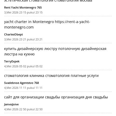
эстетическая стоматология
стоматология москва
Rent Yacht Montenegro 765
3,Mei 2026 23 15 pukul 23 15
yacht charter in Montenegro
https://rent-a-yacht-
montenegro.com
CharlesObept
3,Mei 2026 23 21 pukul 23 21
купить дизайнерскую люстру потолочную
дизайнерская
люстра на кухню
TerryExpek
4,Mei 2026 05 02 pukul 05 02
стоматология клиника
стоматология платные услуги
Svadebnoe Agentstvo 768
4,Mei 2026 11 11 pukul 11 11
сайт для организации свадьбы
организация дня свадьбы
JamesJoive
4,Mei 2026 22 50 pukul 22 50