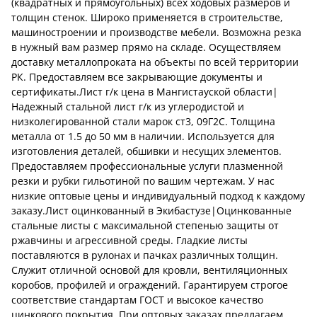
(квадратных и прямоугольных) всех ходовых размеров и
толщин стенок. Широко применяется в строительстве,
машиностроении и производстве мебели. Возможна резка
в нужный вам размер прямо на складе. Осуществляем
доставку металлопроката на объекты по всей территории
РК. Предоставляем все закрывающие документы и
сертификаты.Лист г/к цена в Мангистауской области|
Надежный стальной лист г/к из углеродистой и
низколегированной стали марок ст3, 09Г2С. Толщина
металла от 1.5 до 50 мм в наличии. Используется для
изготовления деталей, обшивки и несущих элементов.
Предоставляем профессиональные услуги плазменной
резки и рубки гильотиной по вашим чертежам. У нас
низкие оптовые цены и индивидуальный подход к каждому
заказу.Лист оцинкованный в Экибастузе|Оцинкованные
стальные листы с максимальной степенью защиты от
ржавчины и агрессивной среды. Гладкие листы
поставляются в рулонах и пачках различных толщин.
Служит отличной основой для кровли, вентиляционных
коробов, профилей и ограждений. Гарантируем строгое
соответствие стандартам ГОСТ и высокое качество
цинкового покрытия. При оптовых заказах предлагаем