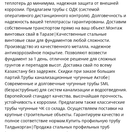
теплотерь до минимума, надежная защита от внешней
коррозии. Предлагаем трубы с ОДК (системой
оперативного дистанционного контроля). Долговечность и
надежность вашей теплотрассы гарантированы. Доставим
собственным транспортом прямо на ваш объект.Монтаж
винтовых свай в Таразе|Качественные стальные
винтовые сваи для фундаментов любой сложности.
Производство из качественного металла, надежное
антикоррозийное покрытие. Позволяют возвести
фундамент за 1 день, отличное решение для сложных
грунтов и перепадов высот. Доставка свай по всему
Казахстану без задержек. Скидки при заказе больших
партий.Трубы канализационные чугунные Актобе|
Современные и долговечные чугунные трубы SML
(безраструбные) для систем канализации и водоотведения.
Европейский стандарт качества, высочайшая прочность,
устойчивость к коррозии. Предлагаем также классические
трубы чугунные ЧК со склада. Осуществляем поставки на
крупные строительные объекты. Гарантируем качество и
полное соответствие нормам.Купить профильную трубу
Талдыкорган|Продажа стальных профильных труб