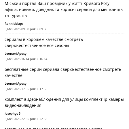
Міський портал
Ваш провідник у житті Кривого Рогу
:
афіша, новини, довідник та корисні сервіси для мешканців
та туристів
Ronniebiaps
3,Mei 2026 09 50 pukul 09 50
сериалы в хорошем качестве
смотреть
сверхъестественное все сезоны
LeonardAposy
3,Mei 2026 16 14 pukul 16 14
бесплатные серии сериала
сверхъестественное смотреть
качестве
LeonardAposy
3,Mei 2026 17 55 pukul 17 55
комплект видеонаблюдения для улицы
комплект ip камеры
видеонаблюдения
JosephgoB
3,Mei 2026 22 55 pukul 22 55