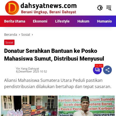
Langsung
ke
konten
Berita Utama
Ekonomi
Lifestyle
Hukum
Humaniora
Beranda
Sosial
Sosial
Donatur Serahkan Bantuan ke Posko
Mahasiswa Sumut, Distribusi Menyusul
11,101
Yin Yang Dahsyat
8,Desember 2025 10 52
Aliansi Mahasiswa Sumatera Utara Peduli pastikan
pendistribusian dilakukan bertahap dan tepat sasaran.