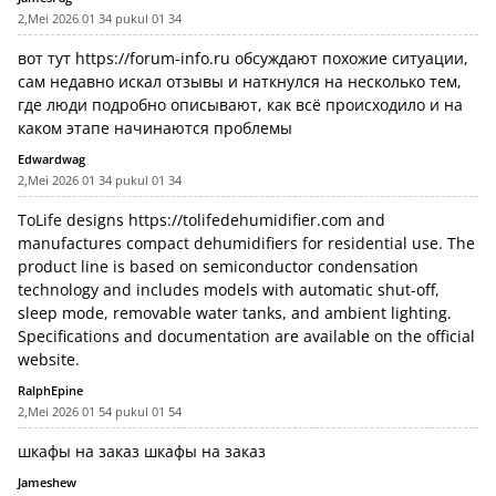
2,Mei 2026 01 34 pukul 01 34
вот тут
https://forum-info.ru
обсуждают похожие ситуации,
сам недавно искал отзывы и наткнулся на несколько тем,
где люди подробно описывают, как всё происходило и на
каком этапе начинаются проблемы
Edwardwag
2,Mei 2026 01 34 pukul 01 34
ToLife designs
https://tolifedehumidifier.com
and
manufactures compact dehumidifiers for residential use. The
product line is based on semiconductor condensation
technology and includes models with automatic shut-off,
sleep mode, removable water tanks, and ambient lighting.
Specifications and documentation are available on the official
website.
RalphEpine
2,Mei 2026 01 54 pukul 01 54
шкафы на заказ
шкафы на заказ
Jameshew