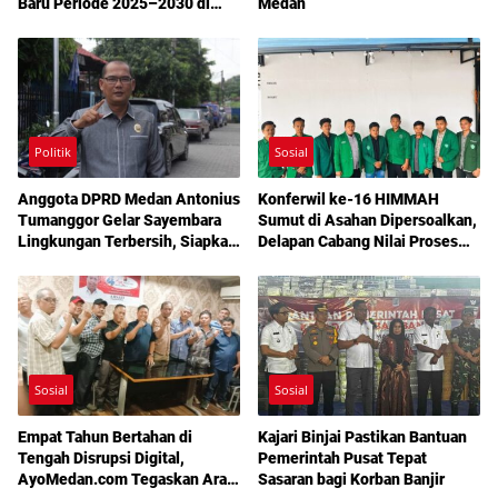
Baru Periode 2025–2030 di
Medan
Medan
Politik
Sosial
Anggota DPRD Medan Antonius
Konferwil ke-16 HIMMAH
Tumanggor Gelar Sayembara
Sumut di Asahan Dipersoalkan,
Lingkungan Terbersih, Siapkan
Delapan Cabang Nilai Proses
Hadiah Rp10 Juta
Tanpa Persidangan dan
Pemilihan
Sosial
Sosial
Empat Tahun Bertahan di
Kajari Binjai Pastikan Bantuan
Tengah Disrupsi Digital,
Pemerintah Pusat Tepat
AyoMedan.com Tegaskan Arah
Sasaran bagi Korban Banjir