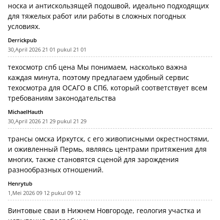
носка и антискользящей подошвой, идеально подходящих
для тяжелых работ или работы в сложных погодных
условиях.
Derrickpub
30,April 2026 21 01 pukul 21 01
техосмотр спб цена
Мы понимаем, насколько важна
каждая минута, поэтому предлагаем удобный сервис
техосмотра для ОСАГО в СПб, который соответствует всем
требованиям законодательства
MichaelHauth
30,April 2026 21 29 pukul 21 29
трансы омска
Иркутск, с его живописными окрестностями,
и оживленный Пермь, являясь центрами притяжения для
многих, также становятся сценой для зарождения
разнообразных отношений.
Henrytub
1,Mei 2026 09 12 pukul 09 12
Винтовые сваи в Нижнем Новгороде, геология участка и