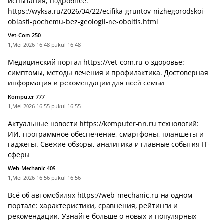
испытания, подробнее:
https://wyksa.ru/2026/04/22/ecifika-gruntov-nizhegorodskoi-
oblasti-pochemu-bez-geologii-ne-oboitis.html
Vet-Com 250
1,Mei 2026 16 48 pukul 16 48
Медицинский портал
https://vet-com.ru
о здоровье:
симптомы, методы лечения и профилактика. Достоверная
информация и рекомендации для всей семьи
Komputer 777
1,Mei 2026 16 55 pukul 16 55
Актуальные новости
https://komputer-nn.ru
технологий:
ИИ, программное обеспечение, смартфоны, планшеты и
гаджеты. Свежие обзоры, аналитика и главные события IT-
сферы
Web-Mechanic 409
1,Mei 2026 16 56 pukul 16 56
Всё об автомобилях
https://web-mechanic.ru
на одном
портале: характеристики, сравнения, рейтинги и
рекомендации. Узнайте больше о новых и популярных