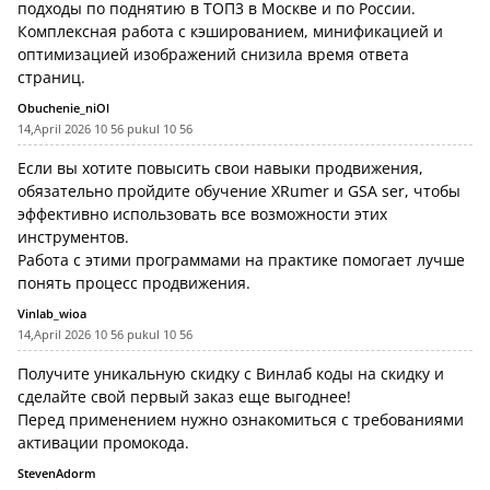
подходы по поднятию в ТОП3 в Москве и по России.
Комплексная работа с кэшированием, минификацией и
оптимизацией изображений снизила время ответа
страниц.
Obuchenie_niOl
14,April 2026 10 56 pukul 10 56
Если вы хотите повысить свои навыки продвижения,
обязательно пройдите
обучение XRumer и GSA ser
, чтобы
эффективно использовать все возможности этих
инструментов.
Работа с этими программами на практике помогает лучше
понять процесс продвижения.
Vinlab_wioa
14,April 2026 10 56 pukul 10 56
Получите уникальную скидку с
Винлаб коды на скидку
и
сделайте свой первый заказ еще выгоднее!
Перед применением нужно ознакомиться с требованиями
активации промокода.
StevenAdorm