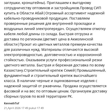
заглушки, кронштейны). Приглашаем к выгодному
сотрудничеству оптовиков и застройщиков.Провод СИП
купить в Области Абай|Огромный ассортимент надежной
кабельно-проводниковой продукции. Поставляем
проверенные решения для внутренней прокладки и
воздушных линий электропередач. Осуществляем отмотку
кабеля любой длины со склада. Быстрая отгрузка и
доставка по регионам.Цветмет цена в Акмолинской
области|Прокат из цветных металлов премиум-качества
для различных нужд. Материалы отличаются высокой
электропроводностью, долговечностью и коррозионной
стойкостью. Оказываем услуги профессиональной резки
цветного металла. Быстрая и бережная доставка по всему
Казахстану.Строительный крепеж Семей|Промышленный,
фундаментный и строительный крепеж высочайшего
класса. В наличии черные и оцинкованные изделия с
надежной защитой от ржавчины. Продажа осуществляется
фасовкой и на вес по оптовым ценам. Организуем доставку
сборных грузов по всей территории РК.
KennethTof
21,April 2026 17 49 pukul 17 49