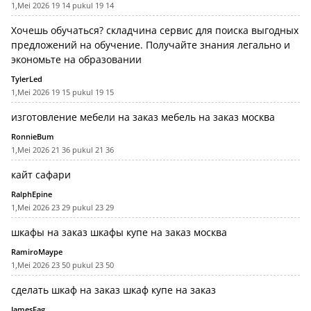
1,Mei 2026 19 14 pukul 19 14
Хочешь обучаться?
складчина
сервис для поиска выгодных
предложений на обучение. Получайте знания легально и
экономьте на образовании
TylerLed
1,Mei 2026 19 15 pukul 19 15
изготовление мебели на заказ
мебель на заказ москва
RonnieBum
1,Mei 2026 21 36 pukul 21 36
кайт сафари
RalphEpine
1,Mei 2026 23 29 pukul 23 29
шкафы на заказ
шкафы купе на заказ москва
RamiroMaype
1,Mei 2026 23 50 pukul 23 50
сделать шкаф на заказ
шкаф купе на заказ
JamesFag