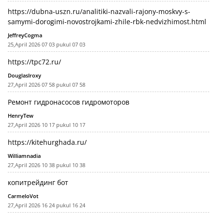
https://dubna-uszn.ru/analitiki-nazvali-rajony-moskvy-s-
samymi-dorogimi-novostrojkami-zhile-rbk-nedvizhimost.html
JeffreyCogma
25,April 2026 07 03 pukul 07 03
https://tpc72.ru/
DouglasIroxy
27,April 2026 07 58 pukul 07 58
Ремонт гидронасосов гидромоторов
HenryTew
27,April 2026 10 17 pukul 10 17
https://kitehurghada.ru/
Williamnadia
27,April 2026 10 38 pukul 10 38
копитрейдинг бот
CarmeloVot
27,April 2026 16 24 pukul 16 24