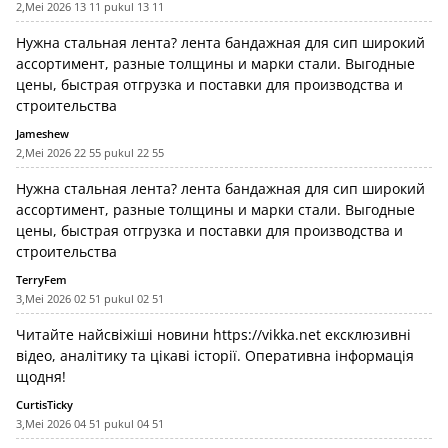
2,Mei 2026 13 11 pukul 13 11
Нужна стальная лента?
лента бандажная для сип
широкий
ассортимент, разные толщины и марки стали. Выгодные
цены, быстрая отгрузка и поставки для производства и
строительства
Jameshew
2,Mei 2026 22 55 pukul 22 55
Нужна стальная лента?
лента бандажная для сип
широкий
ассортимент, разные толщины и марки стали. Выгодные
цены, быстрая отгрузка и поставки для производства и
строительства
TerryFem
3,Mei 2026 02 51 pukul 02 51
Читайте найсвіжіші новини
https://vikka.net
ексклюзивні
відео, аналітику та цікаві історії. Оперативна інформація
щодня!
CurtisTicky
3,Mei 2026 04 51 pukul 04 51