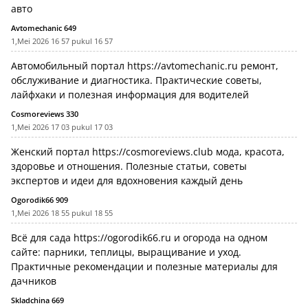
авто
Avtomechanic 649
1,Mei 2026 16 57 pukul 16 57
Автомобильный портал
https://avtomechanic.ru
ремонт,
обслуживание и диагностика. Практические советы,
лайфхаки и полезная информация для водителей
Cosmoreviews 330
1,Mei 2026 17 03 pukul 17 03
Женский портал
https://cosmoreviews.club
мода, красота,
здоровье и отношения. Полезные статьи, советы
экспертов и идеи для вдохновения каждый день
Ogorodik66 909
1,Mei 2026 18 55 pukul 18 55
Всё для сада
https://ogorodik66.ru
и огорода на одном
сайте: парники, теплицы, выращивание и уход.
Практичные рекомендации и полезные материалы для
дачников
Skladchina 669