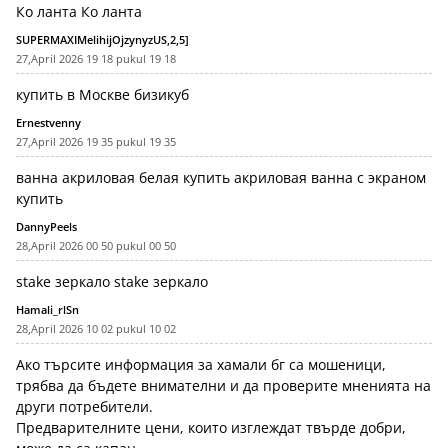
Ко ланта
Ко ланта
SUPERMAXIMelihijOjzynyzUS,2,5]
27,April 2026 19 18 pukul 19 18
купить в Москве бизикуб
Ernestvenny
27,April 2026 19 35 pukul 19 35
ванна акриловая белая купить
акриловая ванна с экраном
купить
DannyPeels
28,April 2026 00 50 pukul 00 50
stake зеркало
stake зеркало
Hamali_rlSn
28,April 2026 10 02 pukul 10 02
Ако търсите информация за
хамали бг са мошеници
,
трябва да бъдете внимателни и да проверите мненията на
други потребители.
Предварителните цени, които изглеждат твърде добри,