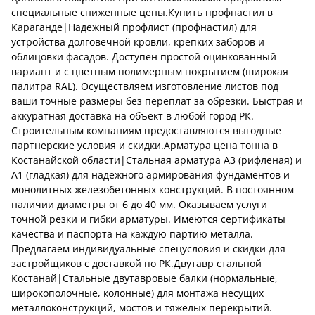
специальные сниженные цены.Купить профнастил в
Караганде|Надежный профлист (профнастил) для
устройства долговечной кровли, крепких заборов и
облицовки фасадов. Доступен простой оцинкованный
вариант и с цветным полимерным покрытием (широкая
палитра RAL). Осуществляем изготовление листов под
ваши точные размеры без переплат за обрезки. Быстрая и
аккуратная доставка на объект в любой город РК.
Строительным компаниям предоставляются выгодные
партнерские условия и скидки.Арматура цена тонна в
Костанайской области|Стальная арматура А3 (рифленая) и
А1 (гладкая) для надежного армирования фундаментов и
монолитных железобетонных конструкций. В постоянном
наличии диаметры от 6 до 40 мм. Оказываем услуги
точной резки и гибки арматуры. Имеются сертификаты
качества и паспорта на каждую партию металла.
Предлагаем индивидуальные спецусловия и скидки для
застройщиков с доставкой по РК.Двутавр стальной
Костанай|Стальные двутавровые балки (нормальные,
широкополочные, колонные) для монтажа несущих
металлоконструкций, мостов и тяжелых перекрытий.