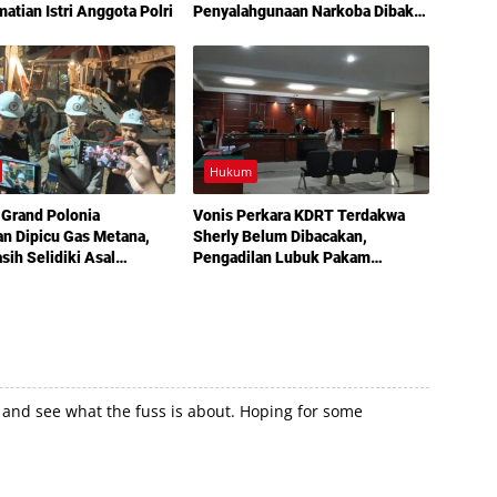
atian Istri Anggota Polri
Penyalahgunaan Narkoba Dibakar
Aparat
Hukum
Grand Polonia
Vonis Perkara KDRT Terdakwa
an Dipicu Gas Metana,
Sherly Belum Dibacakan,
sih Selidiki Asal
Pengadilan Lubuk Pakam
an
Tetapkan Sidang Lanjutan Akhir
Juli
up and see what the fuss is about. Hoping for some