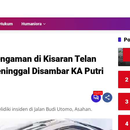
Hukum
Humaniora
Po
engaman di Kisaran Telan
ninggal Disambar KA Putri
2
15,015
3
elidiki insiden di Jalan Budi Utomo, Asahan.
4