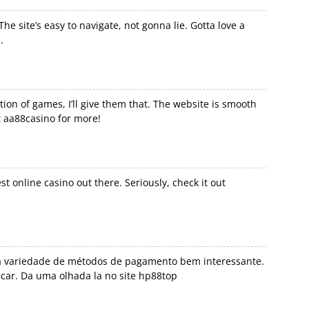
he site’s easy to navigate, not gonna lie. Gotta love a
n
.
tion of games, I’ll give them that. The website is smooth
t
aa88casino
for more!
est online casino out there. Seriously, check it out
a variedade de métodos de pagamento bem interessante.
acar. Da uma olhada la no site
hp88top