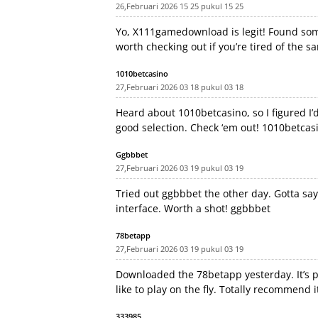
26,Februari 2026 15 25 pukul 15 25
Yo, X111gamedownload is legit! Found som
worth checking out if you’re tired of the 
1010betcasino
27,Februari 2026 03 18 pukul 03 18
Heard about 1010betcasino, so I figured I’d
good selection. Check ‘em out!
1010betcas
Ggbbbet
27,Februari 2026 03 19 pukul 03 19
Tried out ggbbbet the other day. Gotta say
interface. Worth a shot!
ggbbbet
78betapp
27,Februari 2026 03 19 pukul 03 19
Downloaded the 78betapp yesterday. It’s pr
like to play on the fly. Totally recommend i
333985