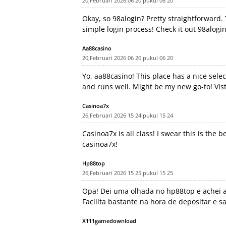
20,Februari 2026 06 20 pukul 06 20
Okay, so 98alogin? Pretty straightforward. T
simple login process! Check it out
98alogi
Aa88casino
20,Februari 2026 06 20 pukul 06 20
Yo, aa88casino! This place has a nice selec
and runs well. Might be my new go-to! Vis
Casinoa7x
26,Februari 2026 15 24 pukul 15 24
Casinoa7x is all class! I swear this is the b
casinoa7x
!
Hp88top
26,Februari 2026 15 25 pukul 15 25
Opa! Dei uma olhada no hp88top e achei 
Facilita bastante na hora de depositar e s
X111gamedownload