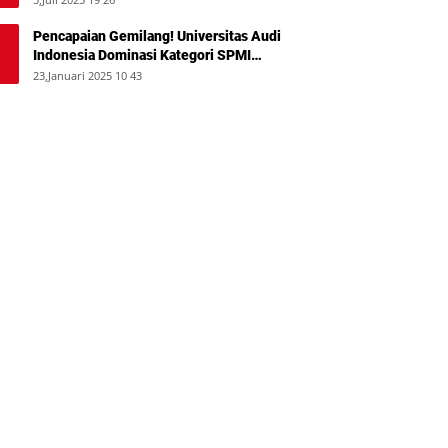
Pencapaian Gemilang! Universitas Audi
Indonesia Dominasi Kategori SPMI
Terbaik 2024
23,Januari 2025 10 43