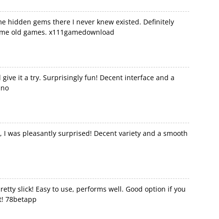
e hidden gems there I never knew existed. Definitely
same old games.
x111gamedownload
 give it a try. Surprisingly fun! Decent interface and a
ino
, I was pleasantly surprised! Decent variety and a smooth
etty slick! Easy to use, performs well. Good option if you
t!
78betapp