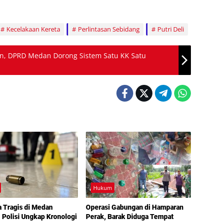
Kecelakaan Kereta
Perlintasan Sebidang
Putri Deli
dan, DPRD Medan Dorong Sistem Satu KK Satu
Hukum
a Tragis di Medan
Operasi Gabungan di Hamparan
, Polisi Ungkap Kronologi
Perak, Barak Diduga Tempat