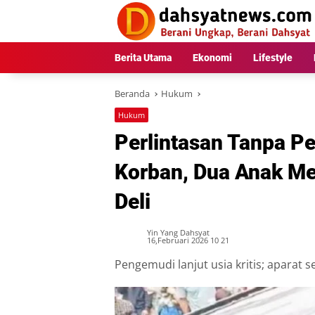
Langsung
ke
konten
Berita Utama
Ekonomi
Lifestyle
Beranda
Hukum
Hukum
Perlintasan Tanpa P
Korban, Dua Anak Me
Deli
Yin Yang Dahsyat
16,Februari 2026 10 21
Pengemudi lanjut usia kritis; aparat s