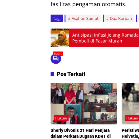
fasilitas pengaman otomatis.
Tag:
Asahan Sumut
Dua Korban
Antisipasi Inflasi Jelang Rama
Pembeli di Pasar Murah
15,015
Pos Terkait
Hukum
Hukum
Sherly Divonis 21 Hari Penjara
Peristiw
dalam Perkara Dugaan KDRT di
Helvetia