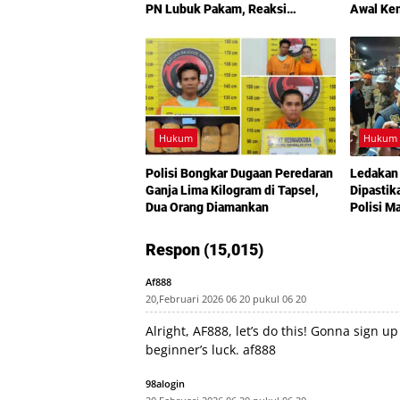
PN Lubuk Pakam, Reaksi
Awal Kem
Emosional dan Rencana Banding
Jadi Sorotan
Hukum
Hukum
Polisi Bongkar Dugaan Peredaran
Ledakan 
Ganja Lima Kilogram di Tapsel,
Dipastik
Dua Orang Diamankan
Polisi Ma
Kebocor
Respon (15,015)
Af888
20,Februari 2026 06 20 pukul 06 20
Alright, AF888, let’s do this! Gonna sign 
beginner’s luck.
af888
98alogin