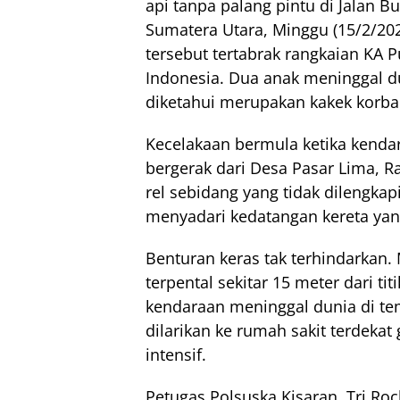
api tanpa palang pintu di Jalan 
Sumatera Utara, Minggu (15/2/202
tersebut tertabrak rangkaian KA P
Indonesia
. Dua anak meninggal du
diketahui merupakan kakek korban
Kecelakaan bermula ketika kendar
bergerak dari Desa Pasar Lima, 
rel sebidang yang tidak dilengkap
menyadari kedatangan kereta yan
Benturan keras tak terhindarkan
terpental sekitar 15 meter dari t
kendaraan meninggal dunia di t
dilarikan ke rumah sakit terdek
intensif.
Petugas Polsuska Kisaran, Tri 