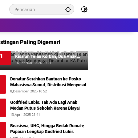
stingan Paling Digemari
Perlintasan Tanpa Pengaman di
1
Kisaran Telan Korban, Dua Anak
Meninggal Disambar KA Putri Deli
16,Februari 2026 10 21
Donatur Serahkan Bantuan ke Posko
Mahasiswa Sumut, Distribusi Menyusul
8,Desember 2025 10 52
Godfried Lubis: Tak Ada Lagi Anak
Medan Putus Sekolah Karena Biaya!
13,April 2025 21 41
Beasiswa, UHC, Hingga Bedah Rumah:
Paparan Lengkap Godfried Lubis
5,Juli 2025 19 26