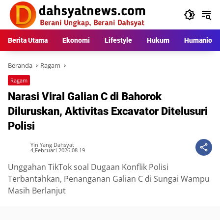
Langsung
ke
konten
Berita Utama
Ekonomi
Lifestyle
Hukum
Humaniora
Beranda
Ragam
Ragam
Narasi Viral Galian C di Bahorok
Diluruskan, Aktivitas Excavator Ditelusuri
Polisi
Yin Yang Dahsyat
4,Februari 2026 08 19
Unggahan TikTok soal Dugaan Konflik Polisi
Terbantahkan, Penanganan Galian C di Sungai Wampu
Masih Berlanjut