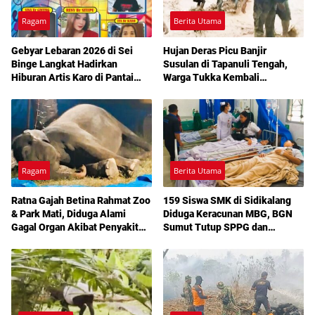
Ragam
Berita Utama
Gebyar Lebaran 2026 di Sei
Hujan Deras Picu Banjir
Binge Langkat Hadirkan
Susulan di Tapanuli Tengah,
Hiburan Artis Karo di Pantai
Warga Tukka Kembali
Sejoli Lau Kulap
Dievakuasi
Ragam
Berita Utama
Ratna Gajah Betina Rahmat Zoo
159 Siswa SMK di Sidikalang
& Park Mati, Diduga Alami
Diduga Keracunan MBG, BGN
Gagal Organ Akibat Penyakit
Sumut Tutup SPPG dan
Komplikasi
Tunggu Hasil Lab