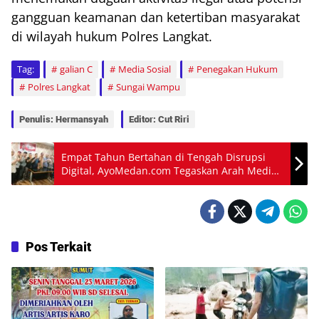
gangguan keamanan dan ketertiban masyarakat
di wilayah hukum Polres Langkat.
Tag:
galian C
Media Sosial
Penegakan Hukum
Polres Langkat
Sungai Wampu
Penulis: Hermansyah
Editor: Cut Riri
Empat Tahun Bertahan di Tengah Disrupsi
Digital, AyoMedan.com Tegaskan Arah Media
Independen
Pos Terkait