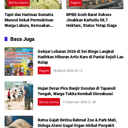
Berita Utama
Ragam
Tapir dan Harimau Sumatra
BPBD Aceh Barat Sukses
Muncul Dekat Permukiman
Jinakkan Karhutla 58,7
Warga Labura, Kerusakan
Hektare, Status Tetap Siaga
Habitat Disorot
Baca Juga
Gebyar Lebaran 2026 di Sei Binge Langkat
Hadirkan Hiburan Artis Karo di Pantai Sejoli Lau
Kulap
Ragam
16,Maret 2026 20 13
Hujan Deras Picu Banjir Susulan di Tapanuli
Tengah, Warga Tukka Kembali Dievakuasi
Berita Utama
11,Februari 2026 21 28
Ratna Gajah Betina Rahmat Zoo & Park Mati,
Diduga Alami Gagal Organ Akibat Penyakit