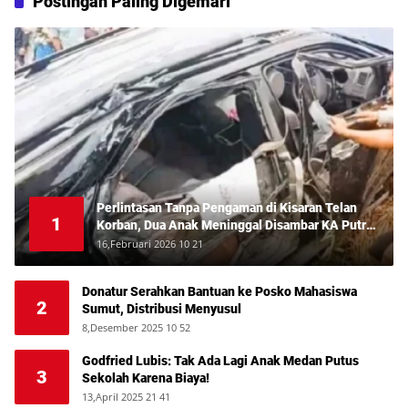
Postingan Paling Digemari
Perlintasan Tanpa Pengaman di Kisaran Telan
1
Korban, Dua Anak Meninggal Disambar KA Putri
Deli
16,Februari 2026 10 21
Donatur Serahkan Bantuan ke Posko Mahasiswa
2
Sumut, Distribusi Menyusul
8,Desember 2025 10 52
Godfried Lubis: Tak Ada Lagi Anak Medan Putus
3
Sekolah Karena Biaya!
13,April 2025 21 41