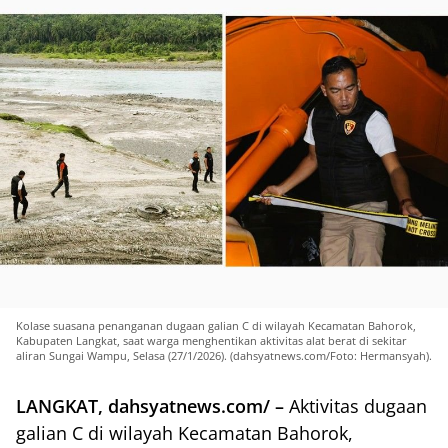
Kolase suasana penanganan dugaan galian C di wilayah Kecamatan Bahorok,
Kabupaten Langkat, saat warga menghentikan aktivitas alat berat di sekitar
aliran Sungai Wampu, Selasa (27/1/2026). (dahsyatnews.com/Foto: Hermansyah).
LANGKAT, dahsyatnews.com/ –
Aktivitas dugaan
galian C di wilayah Kecamatan Bahorok,