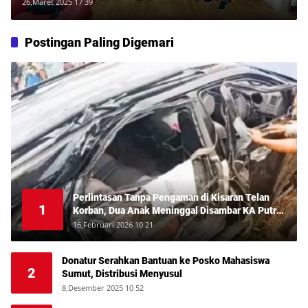
Natalis
26,Maret 2025 17 39
Postingan Paling Digemari
Perlintasan Tanpa Pengaman di Kisaran Telan
1
Korban, Dua Anak Meninggal Disambar KA Putri
Deli
16,Februari 2026 10 21
Donatur Serahkan Bantuan ke Posko Mahasiswa
2
Sumut, Distribusi Menyusul
8,Desember 2025 10 52