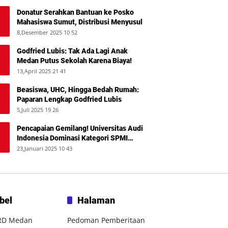
Donatur Serahkan Bantuan ke Posko
Mahasiswa Sumut, Distribusi Menyusul
8,Desember 2025 10 52
Godfried Lubis: Tak Ada Lagi Anak
Medan Putus Sekolah Karena Biaya!
13,April 2025 21 41
Beasiswa, UHC, Hingga Bedah Rumah:
Paparan Lengkap Godfried Lubis
5,Juli 2025 19 26
Pencapaian Gemilang! Universitas Audi
Indonesia Dominasi Kategori SPMI
Terbaik 2024
23,Januari 2025 10 43
bel
Halaman
RD Medan
Pedoman Pemberitaan