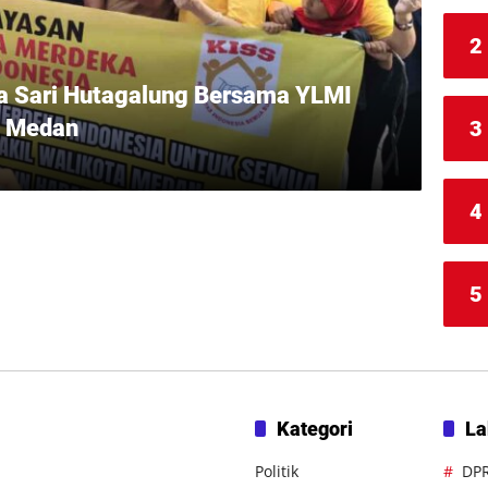
2
 Sari Hutagalung Bersama YLMI
a Medan
3
4
5
Kategori
La
Politik
DP