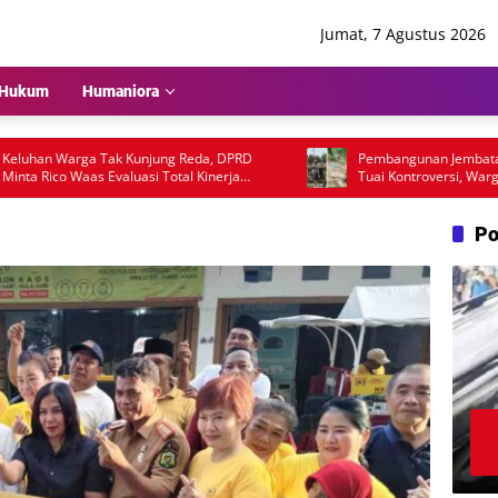
Jumat, 7 Agustus 2026
Hukum
Humaniora
an Warga Tak Kunjung Reda, DPRD
Pembangunan Jembatan APB
 Rico Waas Evaluasi Total Kinerja
Tuai Kontroversi, Warga Min
ub Medan
Audit Teknis Proyek
Po