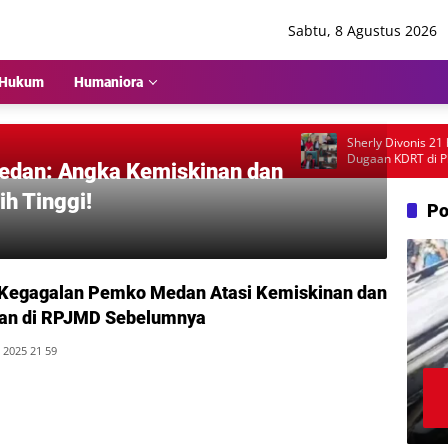
Sabtu, 8 Agustus 2026
Hukum
Humaniora
Sherly Divonis 21 Har
Dugaan KDRT di PN Lu
Medan: Angka Kemiskinan dan
Emosional dan Rencana
h Tinggi!
Po
 Kegagalan Pemko Medan Atasi Kemiskinan dan
an di RPJMD Sebelumnya
 2025 21 59