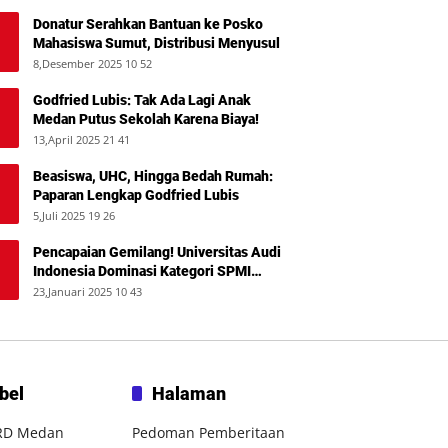
Donatur Serahkan Bantuan ke Posko
Mahasiswa Sumut, Distribusi Menyusul
8,Desember 2025 10 52
Godfried Lubis: Tak Ada Lagi Anak
Medan Putus Sekolah Karena Biaya!
13,April 2025 21 41
Beasiswa, UHC, Hingga Bedah Rumah:
Paparan Lengkap Godfried Lubis
5,Juli 2025 19 26
Pencapaian Gemilang! Universitas Audi
Indonesia Dominasi Kategori SPMI
Terbaik 2024
23,Januari 2025 10 43
bel
Halaman
RD Medan
Pedoman Pemberitaan