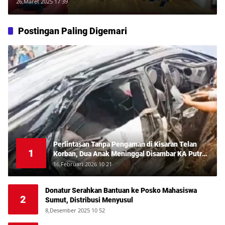
Natalis
26,Maret 2025 17 39
Postingan Paling Digemari
Perlintasan Tanpa Pengaman di Kisaran Telan
1
Korban, Dua Anak Meninggal Disambar KA Putri
Deli
16,Februari 2026 10 21
Donatur Serahkan Bantuan ke Posko Mahasiswa
2
Sumut, Distribusi Menyusul
8,Desember 2025 10 52