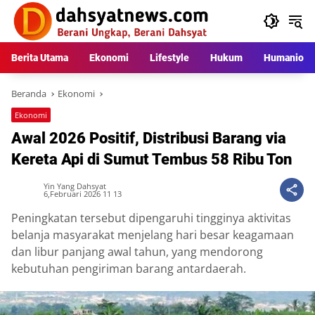
Langsung
ke
konten
Berita Utama
Ekonomi
Lifestyle
Hukum
Humaniora
Beranda
Ekonomi
Ekonomi
Awal 2026 Positif, Distribusi Barang via
Kereta Api di Sumut Tembus 58 Ribu Ton
Yin Yang Dahsyat
6,Februari 2026 11 13
Peningkatan tersebut dipengaruhi tingginya aktivitas
belanja masyarakat menjelang hari besar keagamaan
dan libur panjang awal tahun, yang mendorong
kebutuhan pengiriman barang antardaerah.