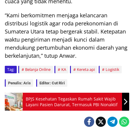
cuaca yang tidak menentu.
“Kami berkomitmen menjaga kelancaran
distribusi logistik agar roda perekonomian di
Sumatera Utara tetap bergerak stabil. Ketepatan
waktu pengiriman menjadi kunci dalam
mendukung pertumbuhan ekonomi daerah yang
berkelanjutan,” tutup Anwar.
Tag:
Belanja Online
KA
Kereta api
Logistik
Penulis: Aris
Editor: Cut Riri
BPJS Kesehatan Tegaskan Rumah Sakit Wajib
Layani Pasien Darurat, Termasuk PBI Nonaktif