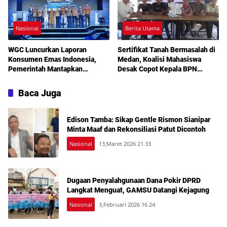
Nasional
Berita Utama
WGC Luncurkan Laporan
Sertifikat Tanah Bermasalah di
Konsumen Emas Indonesia,
Medan, Koalisi Mahasiswa
Pemerintah Mantapkan
Desak Copot Kepala BPN
Roadmap Penguatan Bulion
Sumut
Baca Juga
Edison Tamba: Sikap Gentle Rismon Sianipar
Minta Maaf dan Rekonsiliasi Patut Dicontoh
Nasional
13,Maret 2026 21 33
Dugaan Penyalahgunaan Dana Pokir DPRD
Langkat Menguat, GAMSU Datangi Kejagung
Nasional
3,Februari 2026 16 24