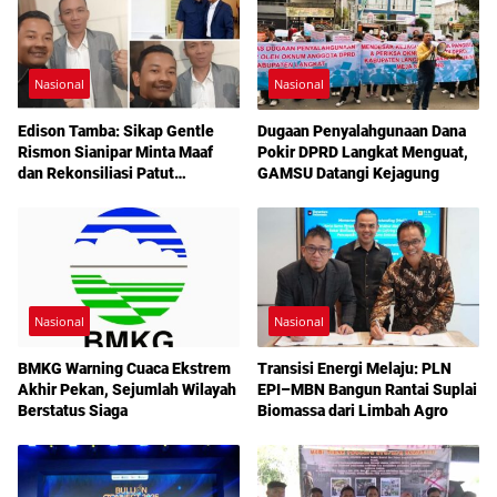
Nasional
Nasional
Edison Tamba: Sikap Gentle
Dugaan Penyalahgunaan Dana
Rismon Sianipar Minta Maaf
Pokir DPRD Langkat Menguat,
dan Rekonsiliasi Patut
GAMSU Datangi Kejagung
Dicontoh
Nasional
Nasional
BMKG Warning Cuaca Ekstrem
Transisi Energi Melaju: PLN
Akhir Pekan, Sejumlah Wilayah
EPI–MBN Bangun Rantai Suplai
Berstatus Siaga
Biomassa dari Limbah Agro