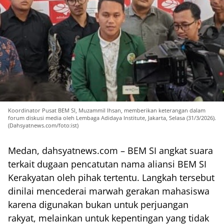
Koordinator Pusat BEM SI, Muzammil Ihsan, memberikan keterangan dalam
forum diskusi media oleh Lembaga Adidaya Institute, Jakarta, Selasa (31/3/2026).
(Dahsyatnews.com/foto:ist)
Medan, dahsyatnews.com – BEM SI angkat suara
terkait dugaan pencatutan nama aliansi BEM SI
Kerakyatan oleh pihak tertentu. Langkah tersebut
dinilai mencederai marwah gerakan mahasiswa
karena digunakan bukan untuk perjuangan
rakyat, melainkan untuk kepentingan yang tidak