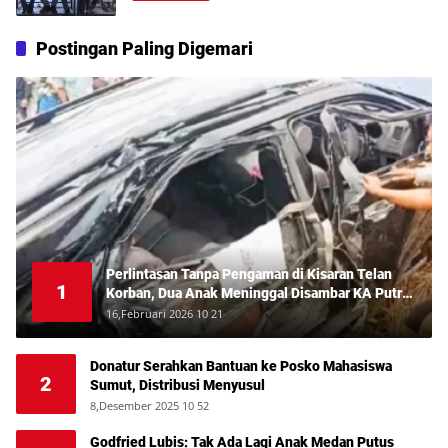
Postingan Paling Digemari
Perlintasan Tanpa Pengaman di Kisaran Telan
1
Korban, Dua Anak Meninggal Disambar KA Putri
Deli
16,Februari 2026 10 21
Donatur Serahkan Bantuan ke Posko Mahasiswa
2
Sumut, Distribusi Menyusul
8,Desember 2025 10 52
Godfried Lubis: Tak Ada Lagi Anak Medan Putus