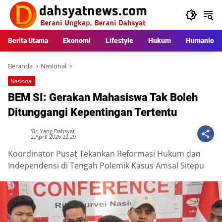
Langsung
ke
konten
Berita Utama
Ekonomi
Lifestyle
Hukum
Humaniora
Beranda
Nasional
Nasional
BEM SI: Gerakan Mahasiswa Tak Boleh
Ditunggangi Kepentingan Tertentu
Yin Yang Dahsyat
2,April 2026 22 29
Koordinator Pusat Tekankan Reformasi Hukum dan
Independensi di Tengah Polemik Kasus Amsal Sitepu