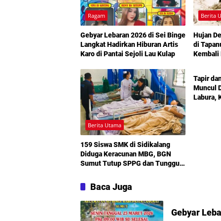
Ragam
Berita 
Gebyar Lebaran 2026 di Sei Binge
Hujan De
Langkat Hadirkan Hiburan Artis
di Tapan
Karo di Pantai Sejoli Lau Kulap
Kembali 
Berita 
Tapir da
Muncul 
Labura, 
Disorot
Berita Utama
159 Siswa SMK di Sidikalang
Diduga Keracunan MBG, BGN
Sumut Tutup SPPG dan Tunggu
Hasil Lab
Baca Juga
Gebyar Leba