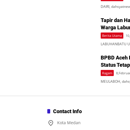
DAIRI, dahsyatne
Tapir dan 
Warga Labur
Berita Utama
10
LABUHANBATU UTA
BPBD Aceh B
Status Tetap
Ragam
8,Februar
MEULABOH, dahsy
Contact Info
Kota Medan