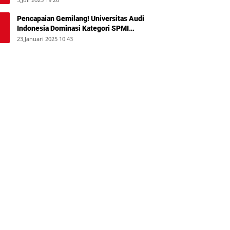
Pencapaian Gemilang! Universitas Audi
Indonesia Dominasi Kategori SPMI
Terbaik 2024
23,Januari 2025 10 43