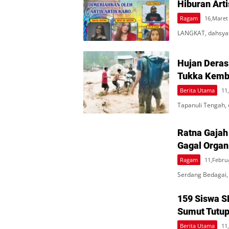
Hiburan Arti
Ragam
16,Maret
LANGKAT, dahsyatn
Hujan Deras 
Tukka Kemba
Berita Utama
11
Tapanuli Tengah,
Ratna Gajah
Gagal Organ
Ragam
11,Februa
Serdang Bedagai,
159 Siswa S
Sumut Tutup
Berita Utama
11