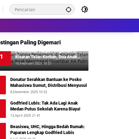
stingan Paling Digemari
Perlintasan Tanpa Pengaman di
1
Kisaran Telan Korban, Dua Anak
Meninggal Disambar KA Putri Deli
16,Februari 2026 10 21
Donatur Serahkan Bantuan ke Posko
Mahasiswa Sumut, Distribusi Menyusul
8,Desember 2025 10 52
Godfried Lubis: Tak Ada Lagi Anak
Medan Putus Sekolah Karena Biaya!
13,April 2025 21 41
Beasiswa, UHC, Hingga Bedah Rumah:
Paparan Lengkap Godfried Lubis
5,Juli 2025 19 26