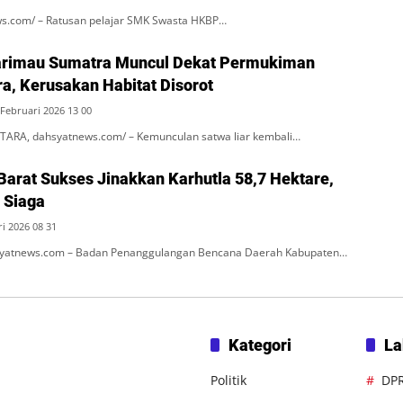
ws.com/ – Ratusan pelajar SMK Swasta HKBP…
Harimau Sumatra Muncul Dekat Permukiman
a, Kerusakan Habitat Disorot
,Februari 2026 13 00
RA, dahsyatnews.com/ – Kemunculan satwa liar kembali…
arat Sukses Jinakkan Karhutla 58,7 Hektare,
 Siaga
i 2026 08 31
atnews.com – Badan Penanggulangan Bencana Daerah Kabupaten…
Kategori
La
Politik
DP