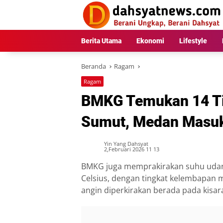
Langsung
ke
konten
Berita Utama
Ekonomi
Lifestyle
Beranda
Ragam
Ragam
BMKG Temukan 14 Ti
Sumut, Medan Masuk
Yin Yang Dahsyat
2,Februari 2026 11 13
BMKG juga memprakirakan suhu udara 
Celsius, dengan tingkat kelembapan
angin diperkirakan berada pada kisar