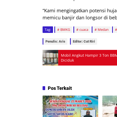
“Kami mengingatkan potensi huja
memicu banjir dan longsor di beb
Tag:
BMKG
cuaca
Medan
Penulis: Aris
Editor: Cut Riri
Mobil Angkut Hampir 3 Ton BBM I
Diciduk
Pos Terkait