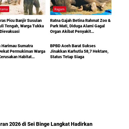
Utama
Ragam
ras Picu Banjir Susulan
Ratna Gajah Betina Rahmat Zoo &
uli Tengah, Warga Tukka
Park Mati, Diduga Alami Gagal
Dievakuasi
Organ Akibat Penyakit
Utama
Ragam
Komplikasi
n Harimau Sumatra
BPBD Aceh Barat Sukses
Dekat Permukiman Warga
Jinakkan Karhutla 58,7 Hektare,
Kerusakan Habitat
Status Tetap Siaga
ran 2026 di Sei Binge Langkat Hadirkan