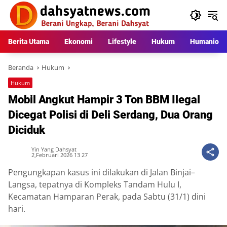
Langsung
ke
konten
Berita Utama
Ekonomi
Lifestyle
Hukum
Humaniora
Beranda
Hukum
Hukum
Mobil Angkut Hampir 3 Ton BBM Ilegal
Dicegat Polisi di Deli Serdang, Dua Orang
Diciduk
Yin Yang Dahsyat
2,Februari 2026 13 27
Pengungkapan kasus ini dilakukan di Jalan Binjai–
Langsa, tepatnya di Kompleks Tandam Hulu I,
Kecamatan Hamparan Perak, pada Sabtu (31/1) dini
hari.