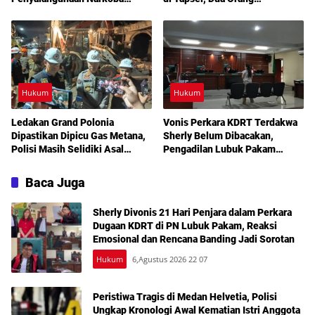
Dibakar Aparat
Diamankan
Hukum
Hukum
Ledakan Grand Polonia
Vonis Perkara KDRT Terdakwa
Dipastikan Dipicu Gas Metana,
Sherly Belum Dibacakan,
Polisi Masih Selidiki Asal
Pengadilan Lubuk Pakam
Kebocoran
Tetapkan Sidang Lanjutan
Akhir Juli
Baca Juga
Sherly Divonis 21 Hari Penjara dalam Perkara
Dugaan KDRT di PN Lubuk Pakam, Reaksi
Emosional dan Rencana Banding Jadi Sorotan
Hukum
6,Agustus 2026 22 07
Peristiwa Tragis di Medan Helvetia, Polisi
Ungkap Kronologi Awal Kematian Istri Anggota