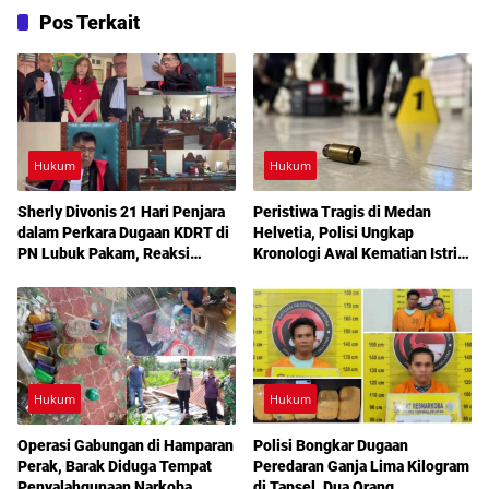
Pos Terkait
Hukum
Hukum
Sherly Divonis 21 Hari Penjara
Peristiwa Tragis di Medan
dalam Perkara Dugaan KDRT di
Helvetia, Polisi Ungkap
PN Lubuk Pakam, Reaksi
Kronologi Awal Kematian Istri
Emosional dan Rencana
Anggota Polri
Banding Jadi Sorotan
Hukum
Hukum
Operasi Gabungan di Hamparan
Polisi Bongkar Dugaan
Perak, Barak Diduga Tempat
Peredaran Ganja Lima Kilogram
Penyalahgunaan Narkoba
di Tapsel, Dua Orang