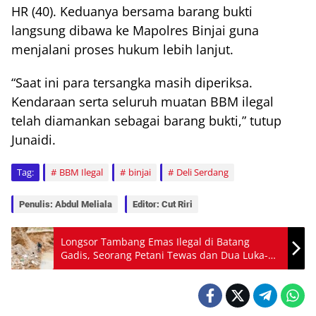
HR (40). Keduanya bersama barang bukti
langsung dibawa ke Mapolres Binjai guna
menjalani proses hukum lebih lanjut.
“Saat ini para tersangka masih diperiksa.
Kendaraan serta seluruh muatan BBM ilegal
telah diamankan sebagai barang bukti,” tutup
Junaidi.
Tag:
BBM Ilegal
binjai
Deli Serdang
Penulis: Abdul Meliala
Editor: Cut Riri
Longsor Tambang Emas Ilegal di Batang
Gadis, Seorang Petani Tewas dan Dua Luka-
Luka