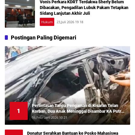
Vonis Perkara KDRT Terdakwa Sherly Belum
Dibacakan, Pengadilan Lubuk Pakam Tetapkan
Sidang Lanjutan Akhir Juli
Hukum
23,Juli 2026 19 18
Postingan Paling Digemari
Perlintasan Tanpa Pengaman di Kisaran Telan
1
Korban, Dua Anak Meninggal Disambar KA Putri
Deli
16,Februari 2026 10 21
Donatur Serahkan Bantuan ke Posko Mahasiswa