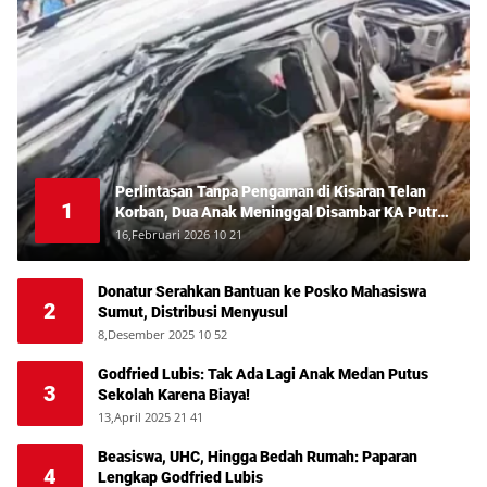
Perlintasan Tanpa Pengaman di Kisaran Telan
1
Korban, Dua Anak Meninggal Disambar KA Putri
Deli
16,Februari 2026 10 21
Donatur Serahkan Bantuan ke Posko Mahasiswa
2
Sumut, Distribusi Menyusul
8,Desember 2025 10 52
Godfried Lubis: Tak Ada Lagi Anak Medan Putus
3
Sekolah Karena Biaya!
13,April 2025 21 41
Beasiswa, UHC, Hingga Bedah Rumah: Paparan
4
Lengkap Godfried Lubis