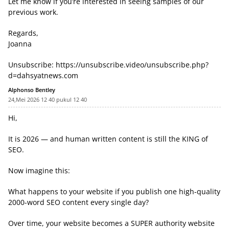
Let me know if you’re interested in seeing samples of our
previous work.
Regards,
Joanna
Unsubscribe:
https://unsubscribe.video/unsubscribe.php?
d=dahsyatnews.com
Alphonso Bentley
24,Mei 2026 12 40 pukul 12 40
Hi,
It is 2026 — and human written content is still the KING of
SEO.
Now imagine this:
What happens to your website if you publish one high-quality
2000-word SEO content every single day?
Over time, your website becomes a SUPER authority website