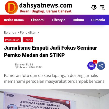
Langsung
ke
konten
Berita Utama
Ekonomi
Lifestyle
Hukum
Humaniora
Beranda
Pendidikan
Pendidikan
Politik
Jurnalisme Empati Jadi Fokus Seminar
Pemko Medan dan STIKP
23
Dahsyat Fu 88
3,Februari 2026 19 05
Pameran foto dan diskusi lapangan dorong jurnalis
memahami persoalan masyarakat terdampak bencana