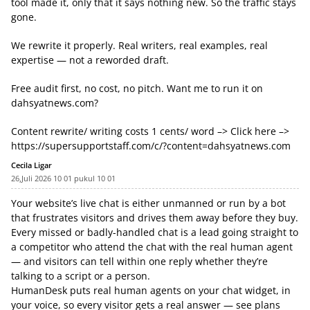
tool made it, only that it says nothing new. So the traffic stays
gone.
We rewrite it properly. Real writers, real examples, real
expertise — not a reworded draft.
Free audit first, no cost, no pitch. Want me to run it on
dahsyatnews.com?
Content rewrite/ writing costs 1 cents/ word –> Click here –>
https://supersupportstaff.com/c/?content=dahsyatnews.com
Cecila Ligar
26,Juli 2026 10 01 pukul 10 01
Your website’s live chat is either unmanned or run by a bot
that frustrates visitors and drives them away before they buy.
Every missed or badly-handled chat is a lead going straight to
a competitor who attend the chat with the real human agent
— and visitors can tell within one reply whether they’re
talking to a script or a person.
HumanDesk puts real human agents on your chat widget, in
your voice, so every visitor gets a real answer — see plans