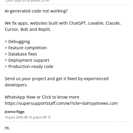
7,Juni 2026 23 50 pukul 23 50
AI-generated code not working?
We fix apps, websites built with ChatGPT, Lovable, Claude,
Cursor, Bolt and Replit.
> Debugging
> Feature completion
> Database fixes
> Deployment support
> Production-ready code
Send us your project and get it fixed by experienced
developers.
WhatsApp Now or Click to know more
https://supersupportstaff.com/w/?site=dahsyatnews.com
Joanna Riggs
10,Juni 2026 08 15 pukul 08 15
Hi,