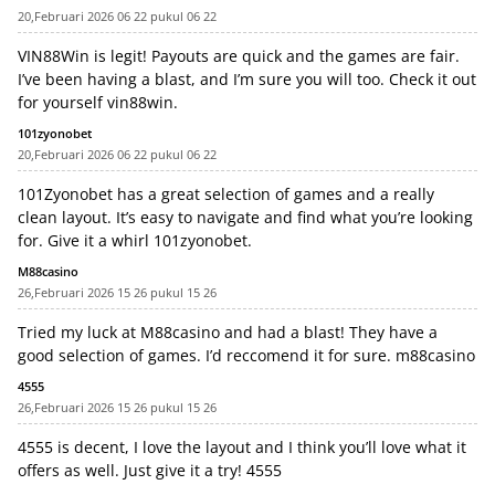
20,Februari 2026 06 22 pukul 06 22
VIN88Win is legit! Payouts are quick and the games are fair.
I’ve been having a blast, and I’m sure you will too. Check it out
for yourself
vin88win
.
101zyonobet
20,Februari 2026 06 22 pukul 06 22
101Zyonobet has a great selection of games and a really
clean layout. It’s easy to navigate and find what you’re looking
for. Give it a whirl
101zyonobet
.
M88casino
26,Februari 2026 15 26 pukul 15 26
Tried my luck at M88casino and had a blast! They have a
good selection of games. I’d reccomend it for sure.
m88casino
4555
26,Februari 2026 15 26 pukul 15 26
4555 is decent, I love the layout and I think you’ll love what it
offers as well. Just give it a try!
4555