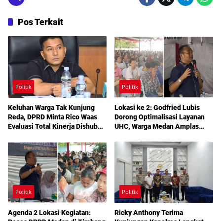
Pos Terkait
Politik
Politik
Keluhan Warga Tak Kunjung
Lokasi ke 2: Godfried Lubis
Reda, DPRD Minta Rico Waas
Dorong Optimalisasi Layanan
Evaluasi Total Kinerja Dishub
UHC, Warga Medan Amplas
Medan
Diajak Maksimalkan Hak
Berobat Gratis Bermodal KTP
Politik
Politik
Agenda 2 Lokasi Kegiatan:
Ricky Anthony Terima