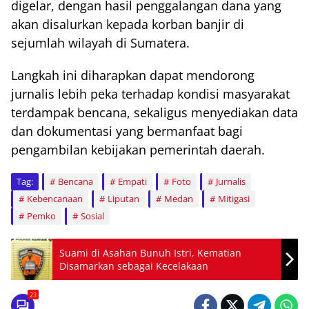
digelar, dengan hasil penggalangan dana yang
akan disalurkan kepada korban banjir di
sejumlah wilayah di Sumatera.
Langkah ini diharapkan dapat mendorong
jurnalis lebih peka terhadap kondisi masyarakat
terdampak bencana, sekaligus menyediakan data
dan dokumentasi yang bermanfaat bagi
pengambilan kebijakan pemerintah daerah.
Tag:
Bencana
Empati
Foto
Jurnalis
Kebencanaan
Liputan
Medan
Mitigasi
Pemko
Sosial
Suami di Asahan Bunuh Istri, Kematian
Disamarkan sebagai Kecelakaan
23