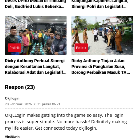
Reses DPRD Medan di Timbang
Kunjungan Kapolres Langkat,
Deli, Godfried Lubis Beberkan
Sinergi Polri dan Legislatif
Solusi Bantuan Warga hingga
Diperkuat Jaga Kamtibmas
Layanan Kesehatan Gratis
Politik
Politik
Ricky Anthony Perkuat Sinergi
Ricky Anthony Tinjau Jalan
dengan Kesultanan Langkat,
Provinsi di Pangkalan Susu,
Kolaborasi Adat dan Legislatif
Dorong Perbaikan Masuk TA
Didorong demi Pembangunan
2027
Respon (23)
Okjllogin
20,Februari 2026 06 21 pukul 06 21
OKJLLogin makes getting into the game so easy. The login
process is super simple. No more hassle! Definitely making
my life easier. Get connected today
okjllogin
.
Vin88win