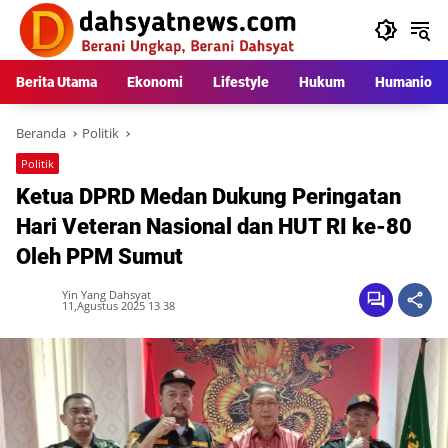
Langsung
ke
konten
Berita Utama
Ekonomi
Lifestyle
Hukum
Humaniora
Beranda
Politik
Politik
Ketua DPRD Medan Dukung Peringatan
Hari Veteran Nasional dan HUT RI ke-80
Oleh PPM Sumut
Yin Yang Dahsyat
11,Agustus 2025 13 38