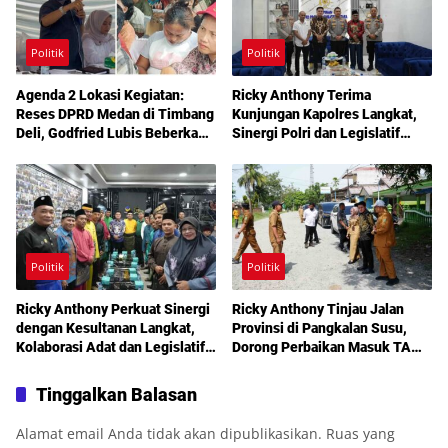
Politik
Politik
Agenda 2 Lokasi Kegiatan:
Ricky Anthony Terima
Reses DPRD Medan di Timbang
Kunjungan Kapolres Langkat,
Deli, Godfried Lubis Beberkan
Sinergi Polri dan Legislatif
Solusi Bantuan Warga hingga
Diperkuat Jaga Kamtibmas
Layanan Kesehatan Gratis
Politik
Politik
Ricky Anthony Perkuat Sinergi
Ricky Anthony Tinjau Jalan
dengan Kesultanan Langkat,
Provinsi di Pangkalan Susu,
Kolaborasi Adat dan Legislatif
Dorong Perbaikan Masuk TA
Didorong demi Pembangunan
2027
Tinggalkan Balasan
Alamat email Anda tidak akan dipublikasikan.
Ruas yang