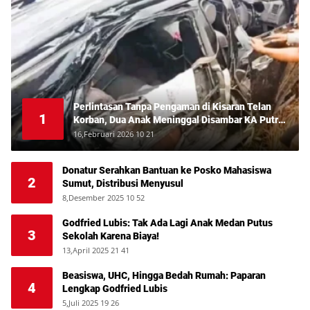
Perlintasan Tanpa Pengaman di Kisaran Telan
1
Korban, Dua Anak Meninggal Disambar KA Putri
Deli
16,Februari 2026 10 21
Donatur Serahkan Bantuan ke Posko Mahasiswa
2
Sumut, Distribusi Menyusul
8,Desember 2025 10 52
Godfried Lubis: Tak Ada Lagi Anak Medan Putus
3
Sekolah Karena Biaya!
13,April 2025 21 41
Beasiswa, UHC, Hingga Bedah Rumah: Paparan
4
Lengkap Godfried Lubis
5,Juli 2025 19 26