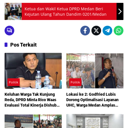
Ketua dan Wakil Ketua DPRD Medan Beri
Kejutan Ulang Tahun Dandim 0201/Medan
Pos Terkait
Politik
Politik
Keluhan Warga Tak Kunjung
Lokasi ke 2: Godfried Lubis
Reda, DPRD Minta Rico Waas
Dorong Optimalisasi Layanan
Evaluasi Total Kinerja Dishub
UHC, Warga Medan Amplas
Medan
Diajak Maksimalkan Hak
Berobat Gratis Bermodal KTP