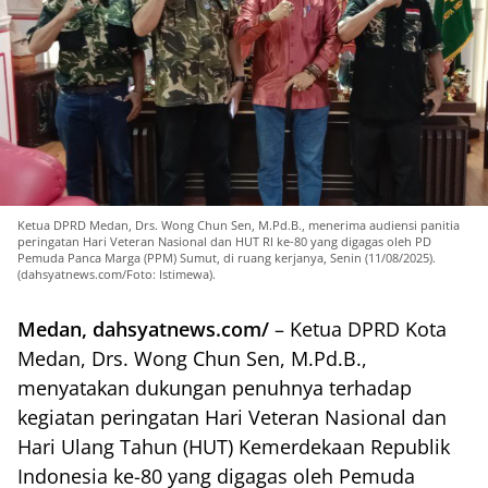
Ketua DPRD Medan, Drs. Wong Chun Sen, M.Pd.B., menerima audiensi panitia
peringatan Hari Veteran Nasional dan HUT RI ke-80 yang digagas oleh PD
Pemuda Panca Marga (PPM) Sumut, di ruang kerjanya, Senin (11/08/2025).
(dahsyatnews.com/Foto: Istimewa).
Medan, dahsyatnews.com/
– Ketua DPRD Kota
Medan, Drs. Wong Chun Sen, M.Pd.B.,
menyatakan dukungan penuhnya terhadap
kegiatan peringatan Hari Veteran Nasional dan
Hari Ulang Tahun (HUT) Kemerdekaan Republik
Indonesia ke-80 yang digagas oleh Pemuda