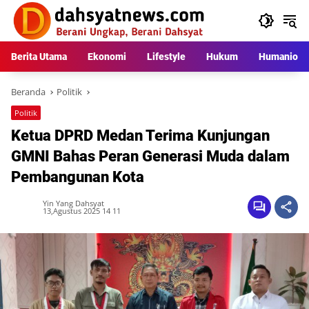
Langsung
ke
konten
Berita Utama
Ekonomi
Lifestyle
Hukum
Humaniora
Beranda
Politik
Politik
Ketua DPRD Medan Terima Kunjungan
GMNI Bahas Peran Generasi Muda dalam
Pembangunan Kota
Yin Yang Dahsyat
13,Agustus 2025 14 11