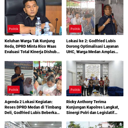
Politik
Politik
Keluhan Warga Tak Kunjung
Lokasi ke 2: Godfried Lubis
Reda, DPRD Minta Rico Waas
Dorong Optimalisasi Layanan
Evaluasi Total Kinerja Dishub
UHC, Warga Medan Amplas
Medan
Diajak Maksimalkan Hak
Berobat Gratis Bermodal KTP
Politik
Politik
Agenda 2 Lokasi Kegiatan:
Ricky Anthony Terima
Reses DPRD Medan di Timbang
Kunjungan Kapolres Langkat,
Deli, Godfried Lubis Beberkan
Sinergi Polri dan Legislatif
Solusi Bantuan Warga hingga
Diperkuat Jaga Kamtibmas
Layanan Kesehatan Gratis