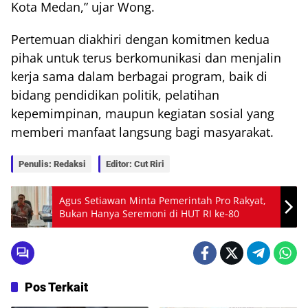
Kota Medan,” ujar Wong.
Pertemuan diakhiri dengan komitmen kedua
pihak untuk terus berkomunikasi dan menjalin
kerja sama dalam berbagai program, baik di
bidang pendidikan politik, pelatihan
kepemimpinan, maupun kegiatan sosial yang
memberi manfaat langsung bagi masyarakat.
Penulis: Redaksi
Editor: Cut Riri
Agus Setiawan Minta Pemerintah Pro Rakyat,
Bukan Hanya Seremoni di HUT RI ke‑80
Pos Terkait