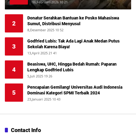
Deli
16,Februari 2026 10 21
Donatur Serahkan Bantuan ke Posko Mahasiswa
2
Sumut, Distribusi Menyusul
8,Desember 2025 10 52
Godfried Lubis: Tak Ada Lagi Anak Medan Putus
3
Sekolah Karena Biaya!
13,April 2025 21 41
Beasiswa, UHC, Hingga Bedah Rumah: Paparan
4
Lengkap Godfried Lubis
5,Juli 2025 19 26
Pencapaian Gemilang! Universitas Audi Indonesia
5
Dominasi Kategori SPMI Terbaik 2024
23,Januari 2025 10 43
Contact Info