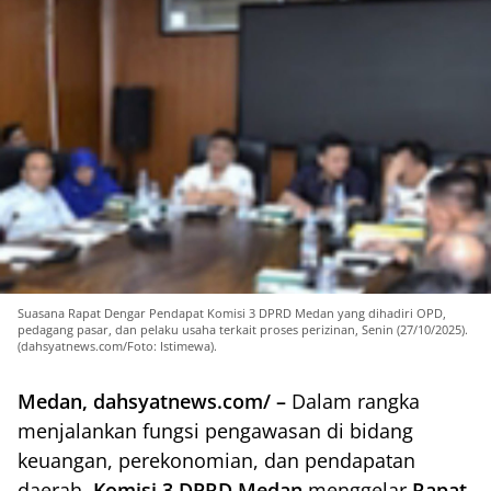
Suasana Rapat Dengar Pendapat Komisi 3 DPRD Medan yang dihadiri OPD,
pedagang pasar, dan pelaku usaha terkait proses perizinan, Senin (27/10/2025).
(dahsyatnews.com/Foto: Istimewa).
Medan, dahsyatnews.com/ –
Dalam rangka
menjalankan fungsi pengawasan di bidang
keuangan, perekonomian, dan pendapatan
daerah,
Komisi 3 DPRD Medan
menggelar
Rapat