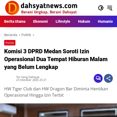
Langsung
ke
konten
Berita Utama
Ekonomi
Lifestyle
Hukum
Humaniora
Beranda
Politik
Politik
Komisi 3 DPRD Medan Soroti Izin
Operasional Dua Tempat Hiburan Malam
yang Belum Lengkap
Yin Yang Dahsyat
27,Oktober 2025 23 21
HW Tiger Club dan HW Dragon Bar Diminta Hentikan
Operasional Hingga Izin Terbit