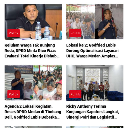
Politik
Politik
Keluhan Warga Tak Kunjung
Lokasi ke 2: Godfried Lubis
Reda, DPRD Minta Rico Waas
Dorong Optimalisasi Layanan
Evaluasi Total Kinerja Dishub
UHC, Warga Medan Amplas
Medan
Diajak Maksimalkan Hak
Berobat Gratis Bermodal KTP
Politik
Politik
Agenda 2 Lokasi Kegiatan:
Ricky Anthony Terima
Reses DPRD Medan di Timbang
Kunjungan Kapolres Langkat,
Deli, Godfried Lubis Beberkan
Sinergi Polri dan Legislatif
Solusi Bantuan Warga hingga
Diperkuat Jaga Kamtibmas
Layanan Kesehatan Gratis