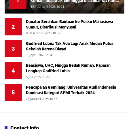
1
Korban, Dua Anak Meninggal Disambar KA Putri
Deli
16,Februari 2026 10 21
Donatur Serahkan Bantuan ke Posko Mahasiswa
2
Sumut, Distribusi Menyusul
8,Desember 2025 10 52
Godfried Lubis: Tak Ada Lagi Anak Medan Putus
3
Sekolah Karena Biaya!
13,April 2025 21 41
Beasiswa, UHC, Hingga Bedah Rumah: Paparan
4
Lengkap Godfried Lubis
5,Juli 2025 19 26
Pencapaian Gemilang! Universitas Audi Indonesia
5
Dominasi Kategori SPMI Terbaik 2024
23,Januari 2025 10 43
Contact Info