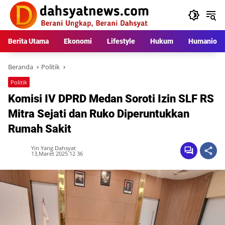
Langsung
ke
konten
Berita Utama
Ekonomi
Lifestyle
Hukum
Humaniora
Beranda
Politik
Politik
Komisi IV DPRD Medan Soroti Izin SLF RS
Mitra Sejati dan Ruko Diperuntukkan
Rumah Sakit
Yin Yang Dahsyat
13,Maret 2025 12 36