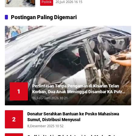
Politik
20,Juli 2026 16 15
Postingan Paling Digemari
Perlintasan Tanpa Pengaman di Kisaran Telan
1
Korban, Dua Anak Meninggal Disambar KA Putri
Deli
16,Februari 2026 10 21
Donatur Serahkan Bantuan ke Posko Mahasiswa
2
Sumut, Distribusi Menyusul
8,Desember 2025 10 52