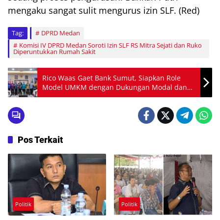
mengaku sangat sulit mengurus izin SLF. (Red)
Tag:
DPRD Medan
Komisi IV DPRD Medan Soroti Izin SLF RS Mitra Sejati dan Ruko
Diperuntukkan Rumah Sakit
Rico Waas Gaet Bank Sumut, Siapkan Role
Model UMKM dengan Dukungan Modal dan
Branding Kuat
Pos Terkait
Politik
Politik