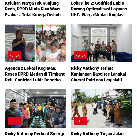
Keluhan Warga Tak Kunjung
Lokasi ke 2: Godfried Lubis
Reda, DPRD Minta Rico Waas
Dorong Optimalisasi Layanan
Evaluasi Total Kinerja Dishub
UHC, Warga Medan Amplas
Medan
Diajak Maksimalkan Hak
Berobat Gratis Bermodal KTP
Politik
Politik
Agenda 2 Lokasi Kegiatan:
Ricky Anthony Terima
Reses DPRD Medan di Timbang
Kunjungan Kapolres Langkat,
Deli, Godfried Lubis Beberkan
Sinergi Polri dan Legislatif
Solusi Bantuan Warga hingga
Diperkuat Jaga Kamtibmas
Layanan Kesehatan Gratis
Politik
Politik
Ricky Anthony Perkuat Sinergi
Ricky Anthony Tinjau Jalan