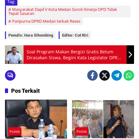
Tag:
Masyarakat Dapil V Kota Medan Soroti Kinerja OPD Tidak
Tepat Sasaran
Paripurna DPRD Medan terkait Reses
Penulis: Hara Sihombing
Editor: Cut Riri
Soal Program Makan Bergizi Gratis Belum
Dirasakan Siswa, Begini Kata Legislator DPRD
Medan
Pos Terkait
Politik
Politik