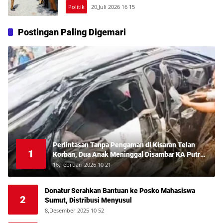
Politik
20,Juli 2026 16 15
Postingan Paling Digemari
Perlintasan Tanpa Pengaman di Kisaran Telan
1
Korban, Dua Anak Meninggal Disambar KA Putri
Deli
16,Februari 2026 10 21
Donatur Serahkan Bantuan ke Posko Mahasiswa
2
Sumut, Distribusi Menyusul
8,Desember 2025 10 52