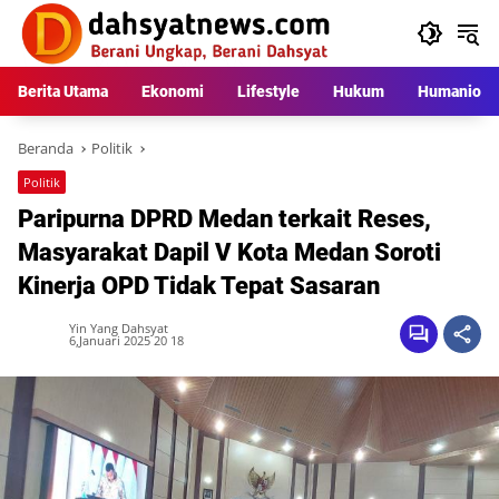
Langsung
ke
konten
Berita Utama
Ekonomi
Lifestyle
Hukum
Humaniora
Beranda
Politik
Politik
Paripurna DPRD Medan terkait Reses,
Masyarakat Dapil V Kota Medan Soroti
Kinerja OPD Tidak Tepat Sasaran
Yin Yang Dahsyat
6,Januari 2025 20 18