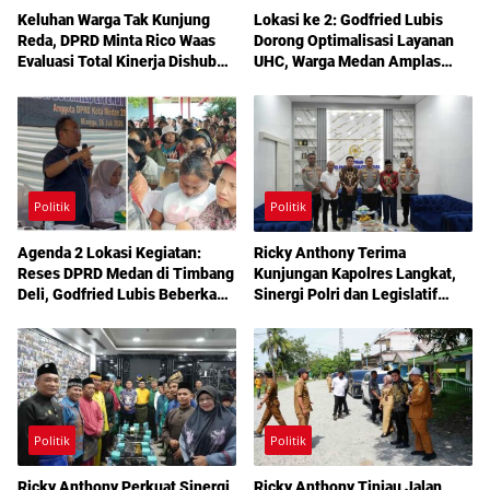
Keluhan Warga Tak Kunjung
Lokasi ke 2: Godfried Lubis
Reda, DPRD Minta Rico Waas
Dorong Optimalisasi Layanan
Evaluasi Total Kinerja Dishub
UHC, Warga Medan Amplas
Medan
Diajak Maksimalkan Hak
Berobat Gratis Bermodal KTP
Politik
Politik
Agenda 2 Lokasi Kegiatan:
Ricky Anthony Terima
Reses DPRD Medan di Timbang
Kunjungan Kapolres Langkat,
Deli, Godfried Lubis Beberkan
Sinergi Polri dan Legislatif
Solusi Bantuan Warga hingga
Diperkuat Jaga Kamtibmas
Layanan Kesehatan Gratis
Politik
Politik
Ricky Anthony Perkuat Sinergi
Ricky Anthony Tinjau Jalan