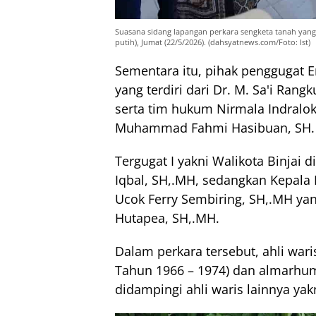
Suasana sidang lapangan perkara sengketa tanah yang 
putih), Jumat (22/5/2026). (dahsyatnews.com/Foto: Ist)
Sementara itu, pihak penggugat E
yang terdiri dari Dr. M. Sa'i Rang
serta tim hukum Nirmala Indralo
Muhammad Fahmi Hasibuan, SH.
Tergugat I yakni Walikota Binja
Iqbal, SH,.MH, sedangkan Kepala 
Ucok Ferry Sembiring, SH,.MH yan
Hutapea, SH,.MH.
Dalam perkara tersebut, ahli war
Tahun 1966 – 1974) dan almarhum
didampingi ahli waris lainnya yak