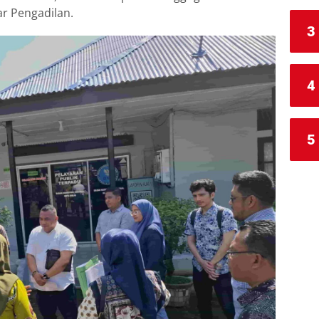
r Pengadilan.
3
4
5