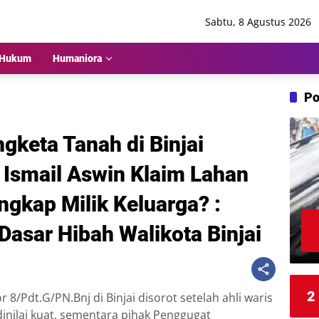
Sabtu, 8 Agustus 2026
Hukum
Humaniora
Po
gketa Tanah di Binjai
 Ismail Aswin Klaim Lahan
ngkap Milik Keluarga? :
asar Hibah Walikota Binjai
2
/Pdt.G/PN.Bnj di Binjai disorot setelah ahli waris
inilai kuat, sementara pihak Penggugat