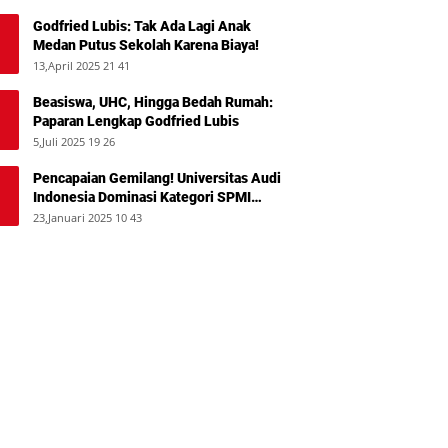
Godfried Lubis: Tak Ada Lagi Anak
Medan Putus Sekolah Karena Biaya!
13,April 2025 21 41
Beasiswa, UHC, Hingga Bedah Rumah:
Paparan Lengkap Godfried Lubis
5,Juli 2025 19 26
Pencapaian Gemilang! Universitas Audi
Indonesia Dominasi Kategori SPMI
Terbaik 2024
23,Januari 2025 10 43