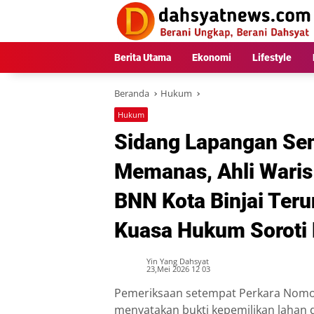
Langsung
ke
konten
Berita Utama
Ekonomi
Lifestyle
Beranda
Hukum
Hukum
Sidang Lapangan Sen
Memanas, Ahli Waris
BNN Kota Binjai Teru
Kuasa Hukum Soroti D
Yin Yang Dahsyat
23,Mei 2026 12 03
Pemeriksaan setempat Perkara Nomor 8
menyatakan bukti kepemilikan lahan d