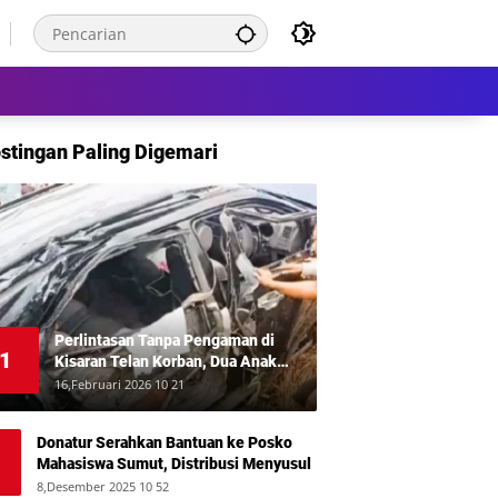
stingan Paling Digemari
Perlintasan Tanpa Pengaman di
1
Kisaran Telan Korban, Dua Anak
Meninggal Disambar KA Putri Deli
16,Februari 2026 10 21
Donatur Serahkan Bantuan ke Posko
Mahasiswa Sumut, Distribusi Menyusul
8,Desember 2025 10 52