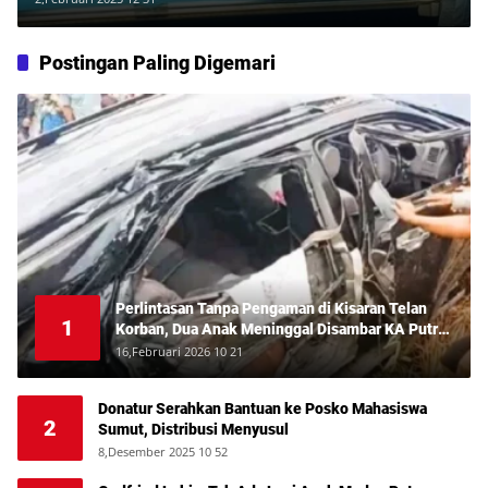
Postingan Paling Digemari
Perlintasan Tanpa Pengaman di Kisaran Telan
1
Korban, Dua Anak Meninggal Disambar KA Putri
Deli
16,Februari 2026 10 21
Donatur Serahkan Bantuan ke Posko Mahasiswa
2
Sumut, Distribusi Menyusul
8,Desember 2025 10 52