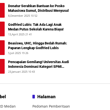
Donatur Serahkan Bantuan ke Posko
Mahasiswa Sumut, Distribusi Menyusul
8,Desember 2025 10 52
Godfried Lubis: Tak Ada Lagi Anak
Medan Putus Sekolah Karena Biaya!
13,April 2025 21 41
Beasiswa, UHC, Hingga Bedah Rumah:
Paparan Lengkap Godfried Lubis
5,Juli 2025 19 26
Pencapaian Gemilang! Universitas Audi
Indonesia Dominasi Kategori SPMI
Terbaik 2024
23,Januari 2025 10 43
bel
Halaman
RD Medan
Pedoman Pemberitaan