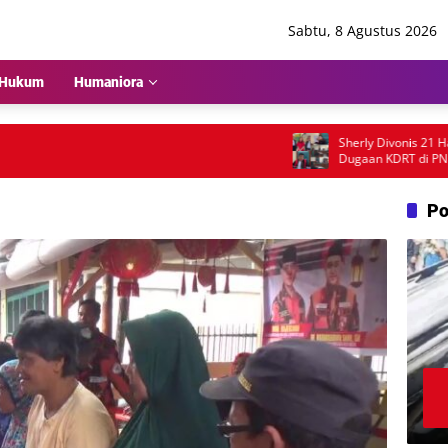
Sabtu, 8 Agustus 2026
Hukum
Humaniora
Sherly Divonis 21 Hari P
Dugaan KDRT di PN Lubuk
Emosional dan Rencana Ba
Po