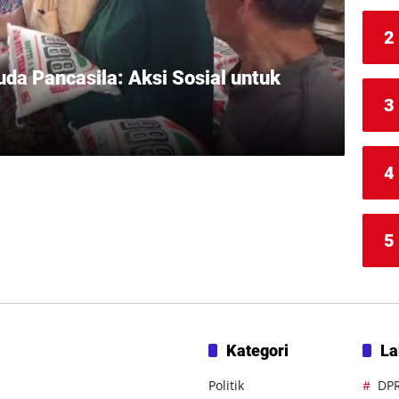
2
da Pancasila: Aksi Sosial untuk
3
4
5
Kategori
La
Politik
DP