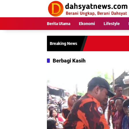
Langsung
ke
konten
Berita Utama
Ekonomi
Lifestyle
Breaking News
Berbagi Kasih