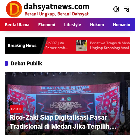
Langsung
ke
konten
Berita Utama
Ekonomi
Lifestyle
Hukum
Humaniora
nan Jembatan APBD Rp397 Juta
Peristiwa Tragis di Medan Helveti
Breaking News
troversi, Warga Minta Pemerintah
Ungkap Kronologi Awal Kematian 
nis Proyek
Anggota Polri
Debat Publik
Politik
Rico-Zaki Siap Digitalisasi Pasar
Tradisional di Medan Jika Terpilih,