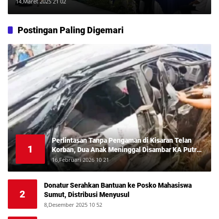
Pembangunan Kota Medan
14,Maret 2025 21 02
Postingan Paling Digemari
Perlintasan Tanpa Pengaman di Kisaran Telan
1
Korban, Dua Anak Meninggal Disambar KA Putri
Deli
16,Februari 2026 10 21
Donatur Serahkan Bantuan ke Posko Mahasiswa
2
Sumut, Distribusi Menyusul
8,Desember 2025 10 52