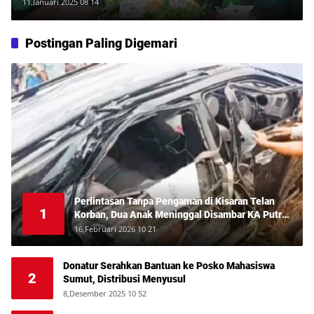
11,Januari 2025 08 14
Postingan Paling Digemari
Perlintasan Tanpa Pengaman di Kisaran Telan
1
Korban, Dua Anak Meninggal Disambar KA Putri
Deli
16,Februari 2026 10 21
Donatur Serahkan Bantuan ke Posko Mahasiswa
2
Sumut, Distribusi Menyusul
8,Desember 2025 10 52