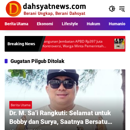
Langsung
ke
konten
Berita Utama
Ekonomi
Lifestyle
Hukum
Humaniora
Pembangunan Jembatan APBD Rp397 Juta
Peristi
Breaking News
Tuai Kontroversi, Warga Minta Pemerintah
Ungkap
Audit Teknis Proyek
Anggot
Gugatan Pilgub Ditolak
Berita Utama
Dr. M. Sa’i Rangkuti: Selamat untuk
Bobby dan Surya, Saatnya Bersatu