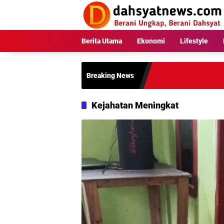
Langsung
ke
konten
Berita Utama
Ekonomi
Lifestyle
Breaking News
Kejahatan Meningkat