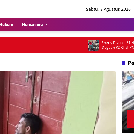
Sabtu, 8 Agustus 2026
Hukum
Humaniora
Sherly Divonis 21 Hari P
Dugaan KDRT di PN Lubuk
Emosional dan Rencana Ba
Po