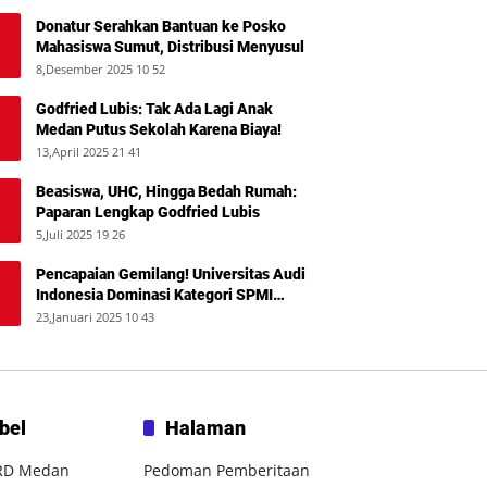
Donatur Serahkan Bantuan ke Posko
Mahasiswa Sumut, Distribusi Menyusul
8,Desember 2025 10 52
Godfried Lubis: Tak Ada Lagi Anak
Medan Putus Sekolah Karena Biaya!
13,April 2025 21 41
Beasiswa, UHC, Hingga Bedah Rumah:
Paparan Lengkap Godfried Lubis
5,Juli 2025 19 26
Pencapaian Gemilang! Universitas Audi
Indonesia Dominasi Kategori SPMI
Terbaik 2024
23,Januari 2025 10 43
bel
Halaman
RD Medan
Pedoman Pemberitaan