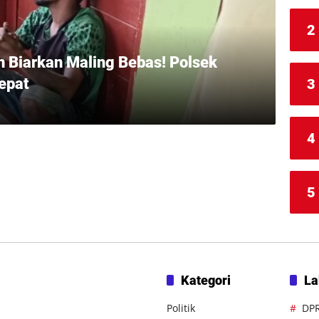
2
 Biarkan Maling Bebas! Polsek
epat
3
4
5
Kategori
La
Politik
DP