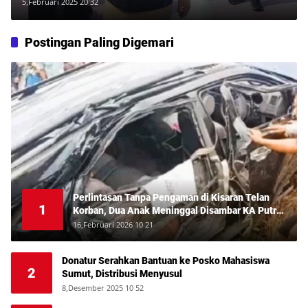
Kemenangan Pilgub Sumut 2024
5,Februari 2025 20 32
Postingan Paling Digemari
Perlintasan Tanpa Pengaman di Kisaran Telan
1
Korban, Dua Anak Meninggal Disambar KA Putri
Deli
16,Februari 2026 10 21
Donatur Serahkan Bantuan ke Posko Mahasiswa
2
Sumut, Distribusi Menyusul
8,Desember 2025 10 52