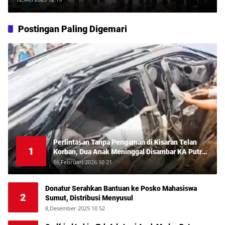
Postingan Paling Digemari
Perlintasan Tanpa Pengaman di Kisaran Telan
1
Korban, Dua Anak Meninggal Disambar KA Putri
Deli
16,Februari 2026 10 21
Donatur Serahkan Bantuan ke Posko Mahasiswa
2
Sumut, Distribusi Menyusul
8,Desember 2025 10 52