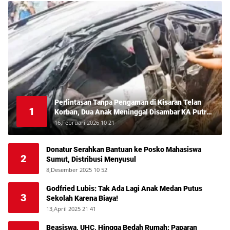
Perlintasan Tanpa Pengaman di Kisaran Telan
1
Korban, Dua Anak Meninggal Disambar KA Putri
Deli
16,Februari 2026 10 21
Donatur Serahkan Bantuan ke Posko Mahasiswa
2
Sumut, Distribusi Menyusul
8,Desember 2025 10 52
Godfried Lubis: Tak Ada Lagi Anak Medan Putus
3
Sekolah Karena Biaya!
13,April 2025 21 41
Beasiswa, UHC, Hingga Bedah Rumah: Paparan