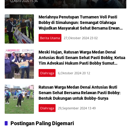
Poldasu Perkuat Materi Diskusi
12,April 2026 15 36
Meriahnya Penutupan Turnamen Voli Pasti
Bobby di Simalungun: Semangat Olahraga
Wujudkan Masyarakat Sehat Bersama Erwan
Rozadi dan Ribuan Penonton!
Berita Utama
27,Oktober 2024 23 02
Meski Hujan, Ratusan Warga Medan Denai
Antusias Ikuti Senam Sehat Pasti Bobby, Ketua
Tim Advokasi Hukum Pasti Bobby Sumut
Mensosialisasikan Program Restorative Justice
Olahraga
6,Oktober 2024 20 12
Bobby Surya
Ratusan Warga Medan Denai Antusias Ikuti
Senam Sehat Bersama Relawan Pasti Bobby:
Bentuk Dukungan untuk Bobby-Surya
Olahraga
29,September 2024 13 49
Postingan Paling Digemari