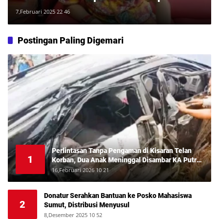
Kota
7,Februari 2025 22 46
Postingan Paling Digemari
Perlintasan Tanpa Pengaman di Kisaran Telan
1
Korban, Dua Anak Meninggal Disambar KA Putri
Deli
16,Februari 2026 10 21
Donatur Serahkan Bantuan ke Posko Mahasiswa
2
Sumut, Distribusi Menyusul
8,Desember 2025 10 52