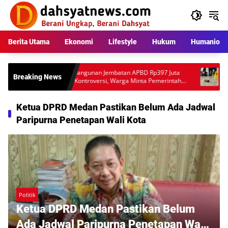
Langsung
ke
konten
Berita Utama
Ekonomi
Lifestyle
Hukum
Humaniora
Pembangunan Jembatan APBD Rp397 Juta
Peristi
Breaking News
Tuai Kontroversi, Warga Minta Pemerintah
Ungkap
Audit Teknis Proyek
Anggot
Ketua DPRD Medan Pastikan Belum Ada Jadwal
Paripurna Penetapan Wali Kota
Politik
Ketua DPRD Medan Pastikan Belum
Ada Jadwal Paripurna Penetapan Wali