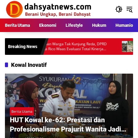
Langsung
ke
konten
Berita Utama
Ekonomi
Lifestyle
Hukum
Humaniora
kara
Keluhan Warga Tak Kunjung Reda, DPRD
Pemban
Breaking News
Minta Rico Waas Evaluasi Total Kinerja
Tuai Ko
tan
Dishub Medan
Audit T
Kowal Inovatif
Berita Utama
HUT Kowal ke-62: Prestasi dan
Profesionalisme Prajurit Wanita Jadi