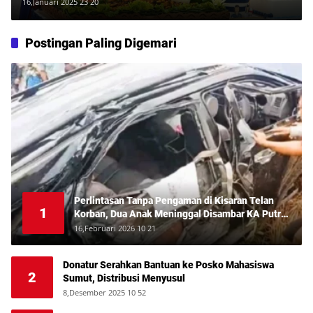
Sorotan
16,Januari 2025 23 20
Postingan Paling Digemari
Perlintasan Tanpa Pengaman di Kisaran Telan
1
Korban, Dua Anak Meninggal Disambar KA Putri
Deli
16,Februari 2026 10 21
Donatur Serahkan Bantuan ke Posko Mahasiswa
2
Sumut, Distribusi Menyusul
8,Desember 2025 10 52