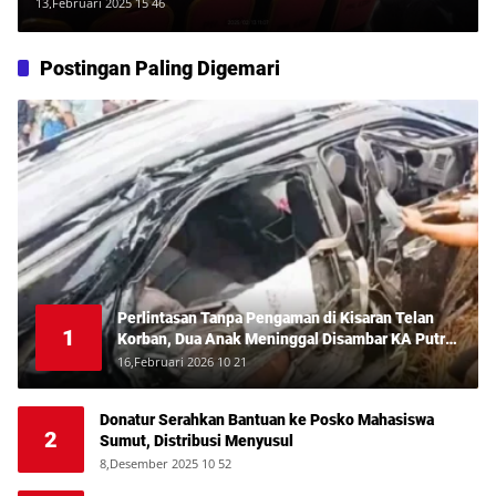
Penggarap Terdesak?
13,Februari 2025 15 46
Postingan Paling Digemari
Perlintasan Tanpa Pengaman di Kisaran Telan
1
Korban, Dua Anak Meninggal Disambar KA Putri
Deli
16,Februari 2026 10 21
Donatur Serahkan Bantuan ke Posko Mahasiswa
2
Sumut, Distribusi Menyusul
8,Desember 2025 10 52