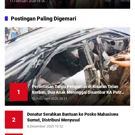
SDM dalam Keselamatan Kerja
11,Februari 2025 18 56
Postingan Paling Digemari
Perlintasan Tanpa Pengaman di Kisaran Telan
1
Korban, Dua Anak Meninggal Disambar KA Putri
Deli
16,Februari 2026 10 21
Donatur Serahkan Bantuan ke Posko Mahasiswa
2
Sumut, Distribusi Menyusul
8,Desember 2025 10 52