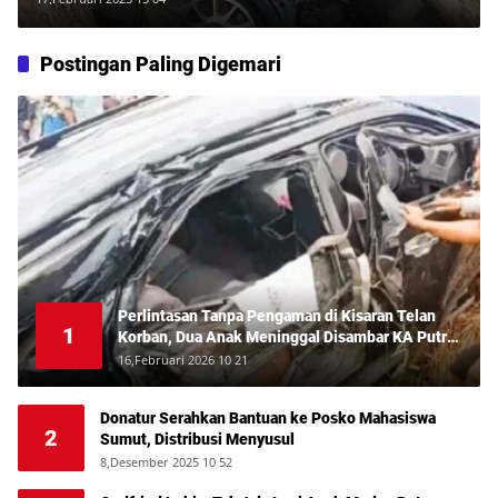
Postingan Paling Digemari
Perlintasan Tanpa Pengaman di Kisaran Telan
1
Korban, Dua Anak Meninggal Disambar KA Putri
Deli
16,Februari 2026 10 21
Donatur Serahkan Bantuan ke Posko Mahasiswa
2
Sumut, Distribusi Menyusul
8,Desember 2025 10 52