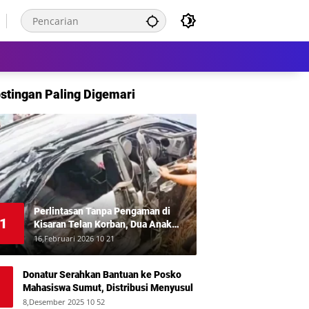
stingan Paling Digemari
Perlintasan Tanpa Pengaman di
1
Kisaran Telan Korban, Dua Anak
Meninggal Disambar KA Putri Deli
16,Februari 2026 10 21
Donatur Serahkan Bantuan ke Posko
Mahasiswa Sumut, Distribusi Menyusul
8,Desember 2025 10 52