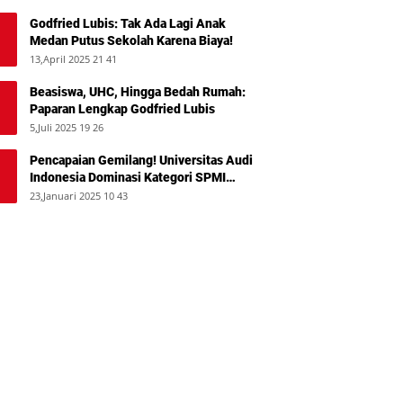
Godfried Lubis: Tak Ada Lagi Anak
Medan Putus Sekolah Karena Biaya!
13,April 2025 21 41
Beasiswa, UHC, Hingga Bedah Rumah:
Paparan Lengkap Godfried Lubis
5,Juli 2025 19 26
Pencapaian Gemilang! Universitas Audi
Indonesia Dominasi Kategori SPMI
Terbaik 2024
23,Januari 2025 10 43