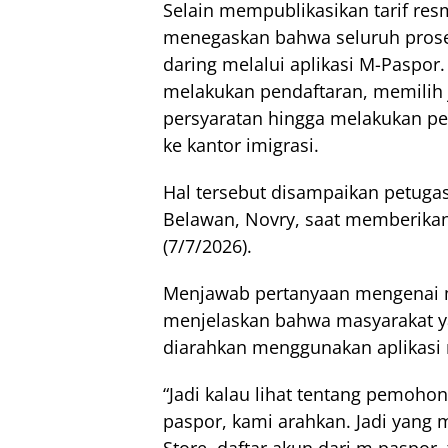
Selain mempublikasikan tarif resm
menegaskan bahwa seluruh proses
daring melalui aplikasi M-Paspo
melakukan pendaftaran, memili
persyaratan hingga melakukan pe
ke kantor imigrasi.
Hal tersebut disampaikan petugas 
Belawan, Novry, saat memberika
(7/7/2026).
Menjawab pertanyaan mengenai 
menjelaskan bahwa masyarakat 
diarahkan menggunakan aplikasi 
“Jadi kalau lihat tentang pemoho
paspor, kami arahkan. Jadi yang m
Store, daftar akun dari m paspor, 