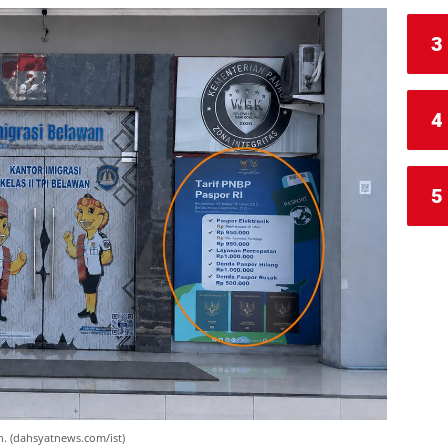
3
4
5
n. (dahsyatnews.com/ist)