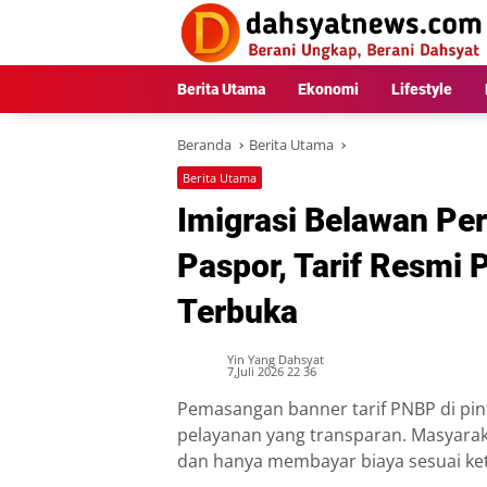
Langsung
ke
konten
Berita Utama
Ekonomi
Lifestyle
Beranda
Berita Utama
Berita Utama
Imigrasi Belawan Pe
Paspor, Tarif Resmi 
Terbuka
Yin Yang Dahsyat
7,Juli 2026 22 36
Pemasangan banner tarif PNBP di pin
pelayanan yang transparan. Masyarak
dan hanya membayar biaya sesuai ke