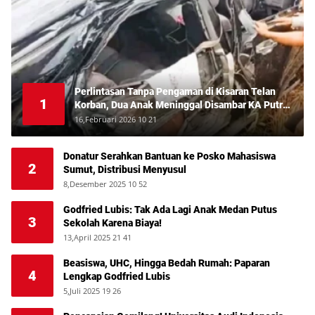
Perlintasan Tanpa Pengaman di Kisaran Telan
1
Korban, Dua Anak Meninggal Disambar KA Putri
Deli
16,Februari 2026 10 21
Donatur Serahkan Bantuan ke Posko Mahasiswa
2
Sumut, Distribusi Menyusul
8,Desember 2025 10 52
Godfried Lubis: Tak Ada Lagi Anak Medan Putus
3
Sekolah Karena Biaya!
13,April 2025 21 41
Beasiswa, UHC, Hingga Bedah Rumah: Paparan
4
Lengkap Godfried Lubis
5,Juli 2025 19 26