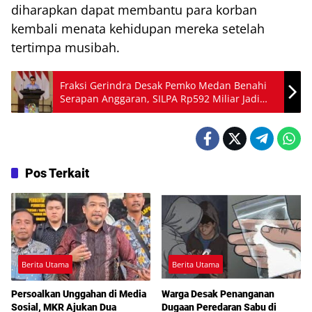
diharapkan dapat membantu para korban
kembali menata kehidupan mereka setelah
tertimpa musibah.
Fraksi Gerindra Desak Pemko Medan Benahi
Serapan Anggaran, SILPA Rp592 Miliar Jadi
Sorotan DPRD
Pos Terkait
Berita Utama
Berita Utama
Persoalkan Unggahan di Media
Warga Desak Penanganan
Sosial, MKR Ajukan Dua
Dugaan Peredaran Sabu di