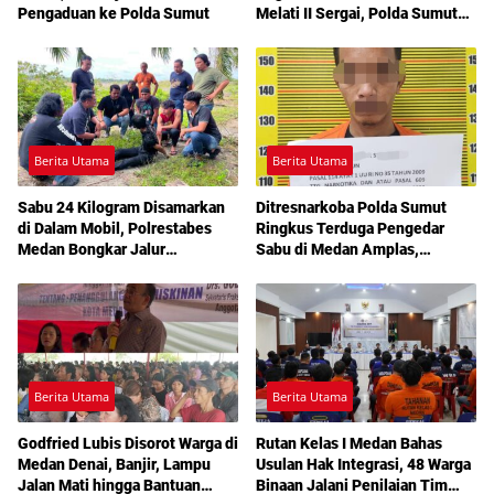
Pengaduan ke Polda Sumut
Melati II Sergai, Polda Sumut
Diminta Turun Tangan
Berita Utama
Berita Utama
Sabu 24 Kilogram Disamarkan
Ditresnarkoba Polda Sumut
di Dalam Mobil, Polrestabes
Ringkus Terduga Pengedar
Medan Bongkar Jalur
Sabu di Medan Amplas,
Pengiriman Aceh-Jakarta
Belasan Paket Narkotika Disita
Berita Utama
Berita Utama
Godfried Lubis Disorot Warga di
Rutan Kelas I Medan Bahas
Medan Denai, Banjir, Lampu
Usulan Hak Integrasi, 48 Warga
Jalan Mati hingga Bantuan
Binaan Jalani Penilaian Tim