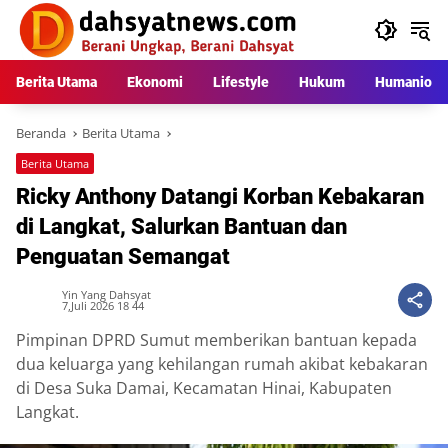
Langsung
ke
konten
Berita Utama
Ekonomi
Lifestyle
Hukum
Humaniora
Beranda
Berita Utama
Berita Utama
Ricky Anthony Datangi Korban Kebakaran
di Langkat, Salurkan Bantuan dan
Penguatan Semangat
Yin Yang Dahsyat
7,Juli 2026 18 44
Pimpinan DPRD Sumut memberikan bantuan kepada
dua keluarga yang kehilangan rumah akibat kebakaran
di Desa Suka Damai, Kecamatan Hinai, Kabupaten
Langkat.