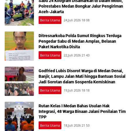
Sabu 24 Kilogram Disamarkan di Dalam Mobil,
Polrestabes Medan Bongkar Jalur Pengiriman
Aceh-Jakarta
Berita Utama
24,Juli 2026 18 08
Ditresnarkoba Polda Sumut Ringkus Terduga
Pengedar Sabu di Medan Amplas, Belasan
Paket Narkotika Disita
Berita Utama
22,Juli 2026 21 43
Godfried Lubis Disorot Warga di Medan Denai,
Banjir, Lampu Jalan Mati hingga Bantuan Sosial
Jadi Sorotan dalam Sosperda Kemiskinan
Berita Utama
19,Juli 2026 18 18
Rutan Kelas I Medan Bahas Usulan Hak
Integrasi, 48 Warga Binaan Jalani Penilaian Tim
TPP
Berita Utama
18,Juli 2026 21 53