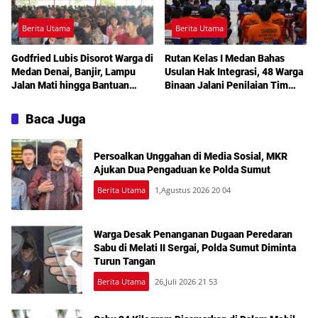
Berita Utama
Berita Utama
Godfried Lubis Disorot Warga di
Rutan Kelas I Medan Bahas
Medan Denai, Banjir, Lampu
Usulan Hak Integrasi, 48 Warga
Jalan Mati hingga Bantuan
Binaan Jalani Penilaian Tim
Sosial Jadi Sorotan dalam
TPP
Sosperda Kemiskinan
Baca Juga
Persoalkan Unggahan di Media Sosial, MKR
Ajukan Dua Pengaduan ke Polda Sumut
Berita Utama
1,Agustus 2026 20 04
Warga Desak Penanganan Dugaan Peredaran
Sabu di Melati II Sergai, Polda Sumut Diminta
Turun Tangan
Berita Utama
26,Juli 2026 21 53