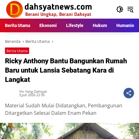
Langsung
ke
konten
Berita Utama
Ekonomi
Lifestyle
Hukum
Humaniora
Beranda
Berita Utama
Berita Utama
Ricky Anthony Bantu Bangunkan Rumah
Baru untuk Lansia Sebatang Kara di
Langkat
Yin Yang Dahsyat
5,Juli 2026 22 05
Material Sudah Mulai Didatangkan, Pembangunan
Ditargetkan Selesai Dalam Enam Pekan