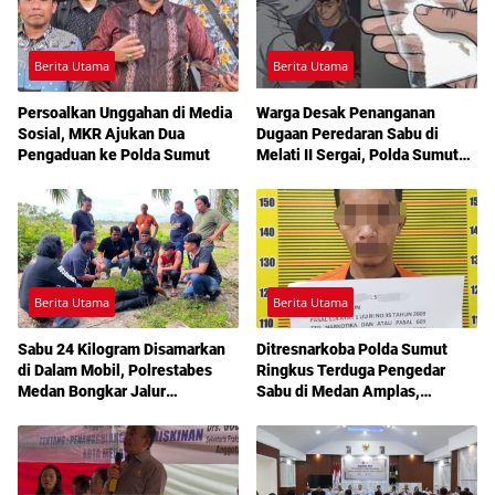
Berita Utama
Berita Utama
Persoalkan Unggahan di Media
Warga Desak Penanganan
Sosial, MKR Ajukan Dua
Dugaan Peredaran Sabu di
Pengaduan ke Polda Sumut
Melati II Sergai, Polda Sumut
Diminta Turun Tangan
Berita Utama
Berita Utama
Sabu 24 Kilogram Disamarkan
Ditresnarkoba Polda Sumut
di Dalam Mobil, Polrestabes
Ringkus Terduga Pengedar
Medan Bongkar Jalur
Sabu di Medan Amplas,
Pengiriman Aceh-Jakarta
Belasan Paket Narkotika Disita