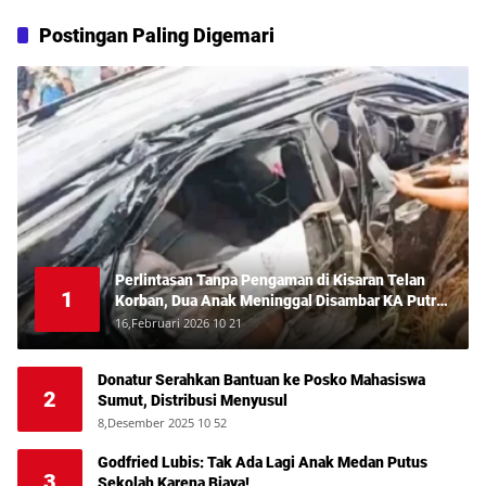
Postingan Paling Digemari
Perlintasan Tanpa Pengaman di Kisaran Telan
1
Korban, Dua Anak Meninggal Disambar KA Putri
Deli
16,Februari 2026 10 21
Donatur Serahkan Bantuan ke Posko Mahasiswa
2
Sumut, Distribusi Menyusul
8,Desember 2025 10 52
Godfried Lubis: Tak Ada Lagi Anak Medan Putus
3
Sekolah Karena Biaya!