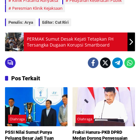
Klinik Pratama Adhyaksa
Pelayanan Kesehatan Publik
Peresmian Klinik Kejaksaan
Penulis: Arya
Editor: Cut Riri
PERMAK Sumut Desak Kejati Tetapkan FH
Tersangka Dugaan Korupsi Smartboard
Pos Terkait
Olahraga
Olahraga
PSSI Nilai Sumut Punya
Fraksi Hanura-PKB DPRD
Peluang Besar Jadi Tuan
Medan Dorong Penyesuaian