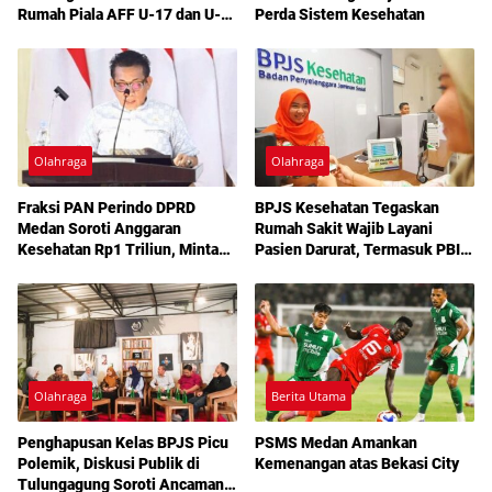
Rumah Piala AFF U-17 dan U-
Perda Sistem Kesehatan
19 2026
Olahraga
Olahraga
Fraksi PAN Perindo DPRD
BPJS Kesehatan Tegaskan
Medan Soroti Anggaran
Rumah Sakit Wajib Layani
Kesehatan Rp1 Triliun, Minta
Pasien Darurat, Termasuk PBI
Pelayanan Ditingkatkan
Nonaktif
Olahraga
Berita Utama
Penghapusan Kelas BPJS Picu
PSMS Medan Amankan
Polemik, Diskusi Publik di
Kemenangan atas Bekasi City
Tulungagung Soroti Ancaman