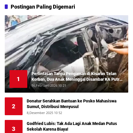
Postingan Paling Digemari
Perlintasan Tanpa Pengaman di Kisaran Telan
1
Korban, Dua Anak Meninggal Disambar KA Putri
Deli
16,Februari 2026 10 21
Donatur Serahkan Bantuan ke Posko Mahasiswa
2
Sumut, Distribusi Menyusul
8,Desember 2025 10 52
Godfried Lubis: Tak Ada Lagi Anak Medan Putus
3
Sekolah Karena Biaya!