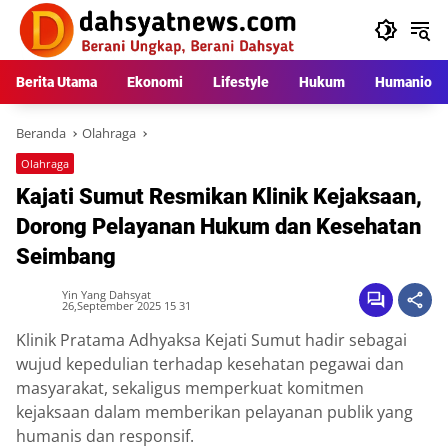
Langsung
ke
konten
Berita Utama
Ekonomi
Lifestyle
Hukum
Humaniora
Beranda
Olahraga
Olahraga
Kajati Sumut Resmikan Klinik Kejaksaan,
Dorong Pelayanan Hukum dan Kesehatan
Seimbang
Yin Yang Dahsyat
26,September 2025 15 31
Klinik Pratama Adhyaksa Kejati Sumut hadir sebagai
wujud kepedulian terhadap kesehatan pegawai dan
masyarakat, sekaligus memperkuat komitmen
kejaksaan dalam memberikan pelayanan publik yang
humanis dan responsif.