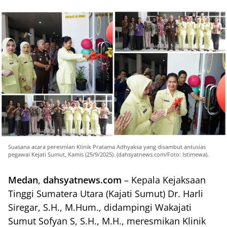
Suasana acara peresmian Klinik Pratama Adhyaksa yang disambut antusias
pegawai Kejati Sumut, Kamis (25/9/2025). (dahsyatnews.com/Foto: Istimewa).
Medan
,
dahsyatnews.com
– Kepala Kejaksaan
Tinggi Sumatera Utara (Kajati Sumut) Dr. Harli
Siregar, S.H., M.Hum., didampingi Wakajati
Sumut Sofyan S, S.H., M.H., meresmikan Klinik