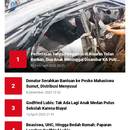
Perlintasan Tanpa Pengaman di Kisaran Telan
1
Korban, Dua Anak Meninggal Disambar KA Putri
Deli
16,Februari 2026 10 21
Donatur Serahkan Bantuan ke Posko Mahasiswa
2
Sumut, Distribusi Menyusul
8,Desember 2025 10 52
Godfried Lubis: Tak Ada Lagi Anak Medan Putus
3
Sekolah Karena Biaya!
13,April 2025 21 41
Beasiswa, UHC, Hingga Bedah Rumah: Paparan