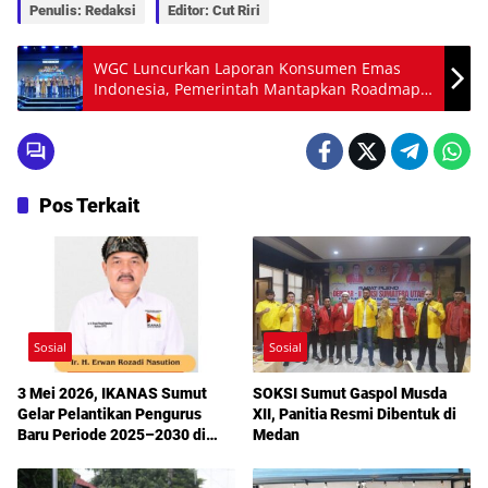
Penulis: Redaksi
Editor: Cut Riri
WGC Luncurkan Laporan Konsumen Emas
Indonesia, Pemerintah Mantapkan Roadmap
Penguatan Bulion
Pos Terkait
Sosial
Sosial
3 Mei 2026, IKANAS Sumut
SOKSI Sumut Gaspol Musda
Gelar Pelantikan Pengurus
XII, Panitia Resmi Dibentuk di
Baru Periode 2025–2030 di
Medan
Medan