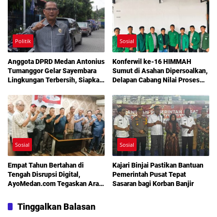
Politik
Sosial
Anggota DPRD Medan Antonius
Konferwil ke-16 HIMMAH
Tumanggor Gelar Sayembara
Sumut di Asahan Dipersoalkan,
Lingkungan Terbersih, Siapkan
Delapan Cabang Nilai Proses
Hadiah Rp10 Juta
Tanpa Persidangan dan
Pemilihan
Sosial
Sosial
Empat Tahun Bertahan di
Kajari Binjai Pastikan Bantuan
Tengah Disrupsi Digital,
Pemerintah Pusat Tepat
AyoMedan.com Tegaskan Arah
Sasaran bagi Korban Banjir
Media Independen
Tinggalkan Balasan