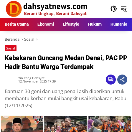
Langsung
ke
konten
Berita Utama
Ekonomi
Lifestyle
Hukum
Humaniora
Beranda
Sosial
Sosial
Kebakaran Guncang Medan Denai, PAC PP
Hadir Bantu Warga Terdampak
Yin Yang Dahsyat
12,November 2025 17 39
Bantuan 30 goni dan uang penali asih diberikan untuk
membantu korban mulai bangkit usai kebakaran, Rabu
(12/11/2025).