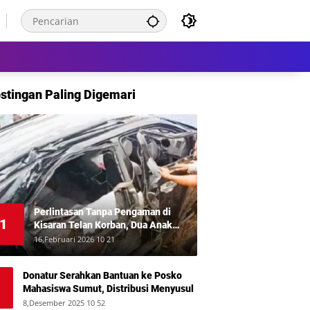
stingan Paling Digemari
Perlintasan Tanpa Pengaman di
1
Kisaran Telan Korban, Dua Anak
Meninggal Disambar KA Putri Deli
16,Februari 2026 10 21
Donatur Serahkan Bantuan ke Posko
Mahasiswa Sumut, Distribusi Menyusul
8,Desember 2025 10 52