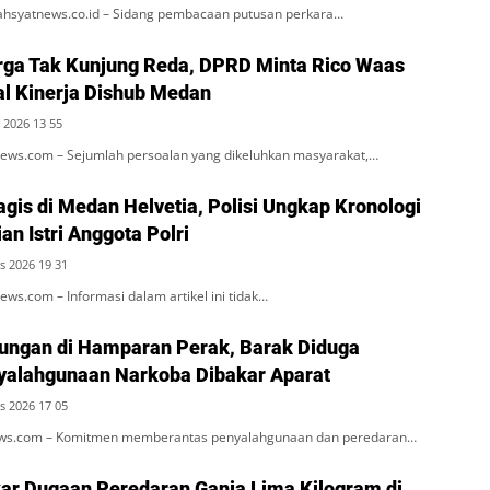
hsyatnews.co.id – Sidang pembacaan putusan perkara…
ga Tak Kunjung Reda, DPRD Minta Rico Waas
al Kinerja Dishub Medan
 2026 13 55
ws.com – Sejumlah persoalan yang dikeluhkan masyarakat,…
agis di Medan Helvetia, Polisi Ungkap Kronologi
n Istri Anggota Polri
s 2026 19 31
s.com – Informasi dalam artikel ini tidak…
ungan di Hamparan Perak, Barak Diduga
alahgunaan Narkoba Dibakar Aparat
s 2026 17 05
news.com – Komitmen memberantas penyalahgunaan dan peredaran…
kar Dugaan Peredaran Ganja Lima Kilogram di