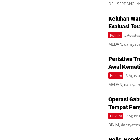
DELI SERDANG, da
Keluhan War
Evaluasi Tot
Politik
5,Agustus
MEDAN, dahsyatne
Peristiwa Tr
Awal Kematia
Hukum
3,Agustu
MEDAN, dahsyatnew
Operasi Gab
Tempat Peny
Hukum
2,Agustu
BINJAI, dahsyat
Polisi Bong