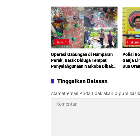
Emosional dan Rencana Banding
Medan
Jadi Sorotan
Hukum
Hukum
Operasi Gabungan di Hamparan
Polisi B
Perak, Barak Diduga Tempat
Ganja Li
Penyalahgunaan Narkoba Dibakar
Dua Ora
Aparat
Tinggalkan Balasan
Alamat email Anda tidak akan dipublikasi