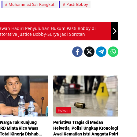
Muhammad Sa'i Rangkuti
Pasti Bobby
lawan Hadiri Penyuluhan Hukum Pasti Bobby di
orative Justice Bobby-Surya Jadi Sorotan
Hukum
 Warga Tak Kunjung
Peristiwa Tragis di Medan
PRD Minta Rico Waas
Helvetia, Polisi Ungkap Kronologi
 Total Kinerja Dishub
Awal Kematian Istri Anggota Polri