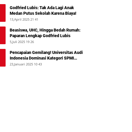
Godfried Lubis: Tak Ada Lagi Anak
Medan Putus Sekolah Karena Biaya!
13,April 2025 21 41
Beasiswa, UHC, Hingga Bedah Rumah:
Paparan Lengkap Godfried Lubis
5,Juli 2025 19 26
Pencapaian Gemilang! Universitas Audi
Indonesia Dominasi Kategori SPMI
Terbaik 2024
23,Januari 2025 10 43