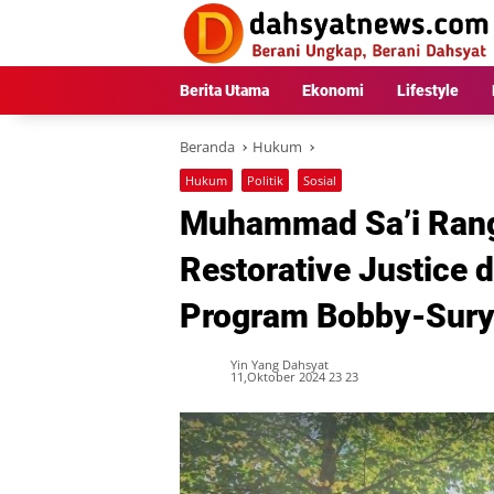
Langsung
ke
konten
Berita Utama
Ekonomi
Lifestyle
Beranda
Hukum
Hukum
Politik
Sosial
Muhammad Sa’i Rang
Restorative Justice 
Program Bobby-Sur
Yin Yang Dahsyat
11,Oktober 2024 23 23