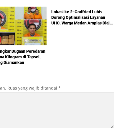
Politik
Lokasi ke 2: Godfried Lubis
Dorong Optimalisasi Layanan
UHC, Warga Medan Amplas Diajak
Maksimalkan Hak Berobat Gratis
Bermodal KTP
ongkar Dugaan Peredaran
ma Kilogram di Tapsel,
ng Diamankan
kan.
Ruas yang wajib ditandai
*