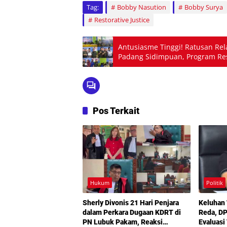
Tag:
Bobby Nasution
Bobby Surya
Restorative Justice
Antusiasme Tinggi! Ratusan Re
Padang Sidimpuan, Program Rest
Pos Terkait
Hukum
Politik
Sherly Divonis 21 Hari Penjara
Keluhan
dalam Perkara Dugaan KDRT di
Reda, D
PN Lubuk Pakam, Reaksi
Evaluasi