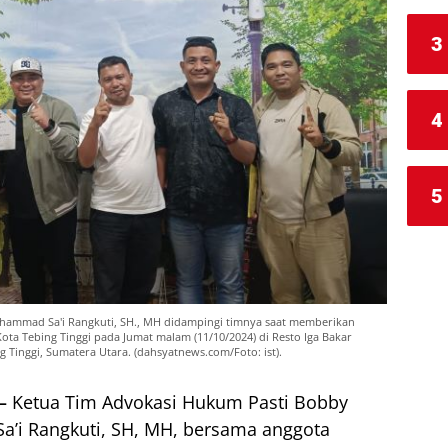
3
4
5
hammad Sa'i Rangkuti, SH., MH didampingi timnya saat memberikan
ota Tebing Tinggi pada Jumat malam (11/10/2024) di Resto Iga Bakar
g Tinggi, Sumatera Utara. (dahsyatnews.com/Foto: ist).
 –
Ketua Tim Advokasi Hukum Pasti Bobby
’i Rangkuti, SH, MH, bersama anggota