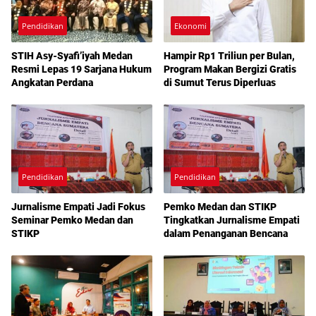
Pendidikan
Ekonomi
STIH Asy-Syafi’iyah Medan
Hampir Rp1 Triliun per Bulan,
Resmi Lepas 19 Sarjana Hukum
Program Makan Bergizi Gratis
Angkatan Perdana
di Sumut Terus Diperluas
Pendidikan
Pendidikan
Jurnalisme Empati Jadi Fokus
Pemko Medan dan STIKP
Seminar Pemko Medan dan
Tingkatkan Jurnalisme Empati
STIKP
dalam Penanganan Bencana