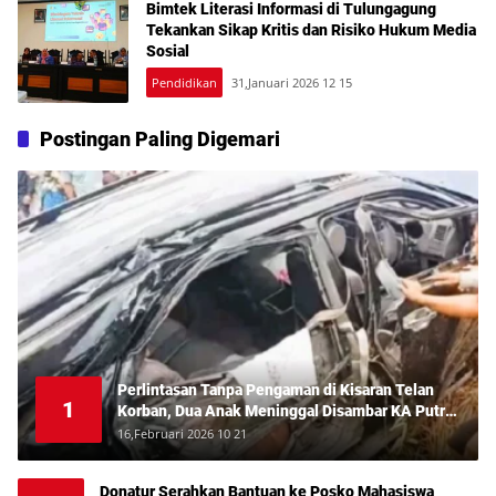
Bimtek Literasi Informasi di Tulungagung
Tekankan Sikap Kritis dan Risiko Hukum Media
Sosial
Pendidikan
31,Januari 2026 12 15
Postingan Paling Digemari
Perlintasan Tanpa Pengaman di Kisaran Telan
1
Korban, Dua Anak Meninggal Disambar KA Putri
Deli
16,Februari 2026 10 21
Donatur Serahkan Bantuan ke Posko Mahasiswa