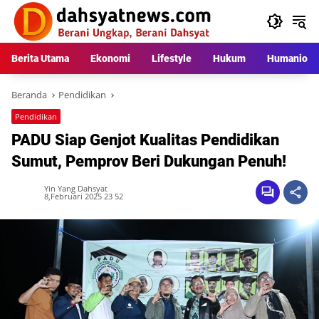
Langsung
ke
konten
Berita Utama
Ekonomi
Lifestyle
Hukum
Humaniora
Beranda
Pendidikan
Pendidikan
PADU Siap Genjot Kualitas Pendidikan
Sumut, Pemprov Beri Dukungan Penuh!
Yin Yang Dahsyat
8,Februari 2025 23 52