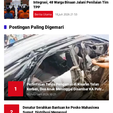
Integrasi, 48 Warga Binaan Jalani Penilaian Tim
TPP
Berita Utama
18,Juli 2026 21 53
Postingan Paling Digemari
Perlintasan Tanpa Pengaman di Kisaran Telan
1
Korban, Dua Anak Meninggal Disambar KA Putri
Deli
16,Februari 2026 10 21
Donatur Serahkan Bantuan ke Posko Mahasiswa
2
Sumut, Distribusi Menyusul