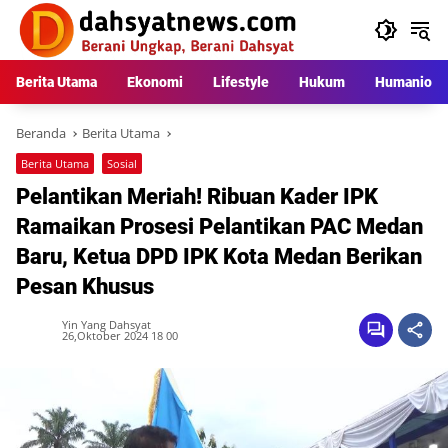
Langsung
ke
konten
Berita Utama
Ekonomi
Lifestyle
Hukum
Humaniora
Beranda
Berita Utama
Berita Utama
Sosial
Pelantikan Meriah! Ribuan Kader IPK
Ramaikan Prosesi Pelantikan PAC Medan
Baru, Ketua DPD IPK Kota Medan Berikan
Pesan Khusus
Yin Yang Dahsyat
26,Oktober 2024 18 00