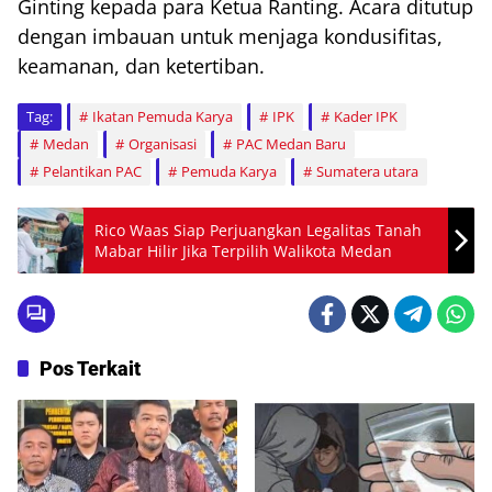
Ginting kepada para Ketua Ranting. Acara ditutup
dengan imbauan untuk menjaga kondusifitas,
keamanan, dan ketertiban.
Tag:
Ikatan Pemuda Karya
IPK
Kader IPK
Medan
Organisasi
PAC Medan Baru
Pelantikan PAC
Pemuda Karya
Sumatera utara
Rico Waas Siap Perjuangkan Legalitas Tanah
Mabar Hilir Jika Terpilih Walikota Medan
Pos Terkait