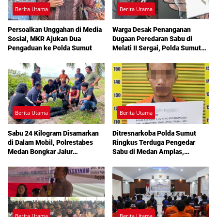
Berita Utama
Berita Utama
Persoalkan Unggahan di Media
Warga Desak Penanganan
Sosial, MKR Ajukan Dua
Dugaan Peredaran Sabu di
Pengaduan ke Polda Sumut
Melati II Sergai, Polda Sumut
Diminta Turun Tangan
Berita Utama
Berita Utama
Sabu 24 Kilogram Disamarkan
Ditresnarkoba Polda Sumut
di Dalam Mobil, Polrestabes
Ringkus Terduga Pengedar
Medan Bongkar Jalur
Sabu di Medan Amplas,
Pengiriman Aceh-Jakarta
Belasan Paket Narkotika Disita
Berita Utama
Berita Utama