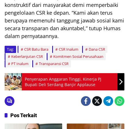
konstruktif dari masyarakat demi memperbaiki
pengelolaan CSR ke depan. “Kami akan terus
berupaya memenuhi tanggung jawab sosial kami
secara transparan dan akuntabel,” tutup Humas
dalam pernyataannya.
Tag:
CSR Batu Bara
CSR Inalum
Dana CSR
Keberlanjutan CSR
Komitmen Sosial Perusahaan
PT Inalum
Transparansi CSR
Penyerapan Anggaran Tinggi, Kinerja Pj
Bupati Deli Serdang Banjir Applause
Pos Terkait