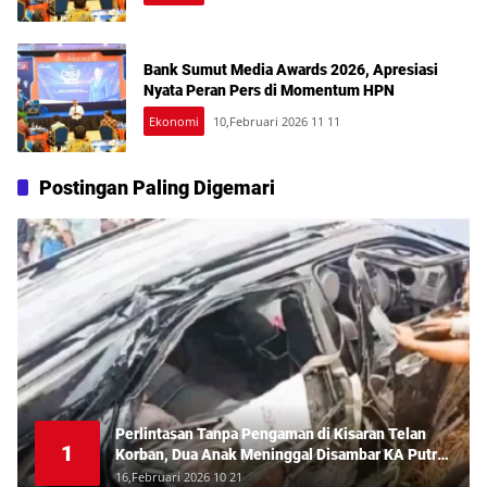
Bank Sumut Media Awards 2026, Apresiasi
Nyata Peran Pers di Momentum HPN
Ekonomi
10,Februari 2026 11 11
Postingan Paling Digemari
Perlintasan Tanpa Pengaman di Kisaran Telan
1
Korban, Dua Anak Meninggal Disambar KA Putri
Deli
16,Februari 2026 10 21