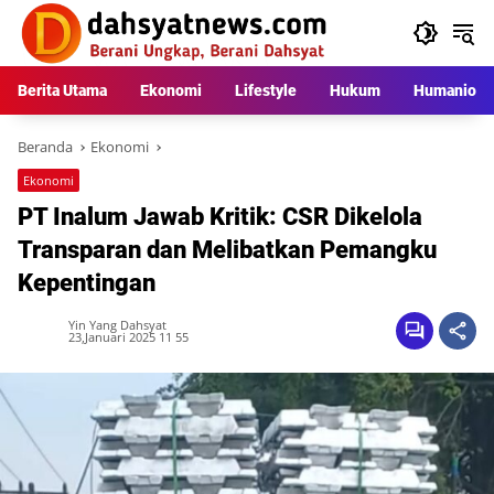
Langsung
ke
konten
Berita Utama
Ekonomi
Lifestyle
Hukum
Humaniora
Beranda
Ekonomi
Ekonomi
PT Inalum Jawab Kritik: CSR Dikelola
Transparan dan Melibatkan Pemangku
Kepentingan
Yin Yang Dahsyat
23,Januari 2025 11 55