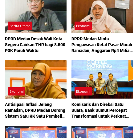
Berita Utama
Ekonomi
DPRD Medan Desak Wali Kota
DPRD Medan Minta
Segera Cairkan THR bagi 8.500
Pengawasan Ketat Pasar Murah
P3K Paruh Waktu
Ramadan, Anggaran Rp4 Miliar
Jadi Sorotan
Ekonomi
Ekonomi
Antisipasi Inflasi Jelang
Komisaris dan Direksi Satu
Ramadan, DPRD Medan Dorong
Suara, Bank Sumut Percepat
Sistem Satu KK Satu Pembeli
Transformasi untuk Perkuat
di Pasar Murah
Daya Saing