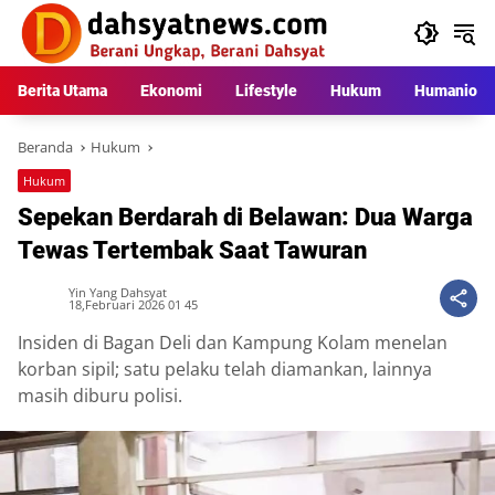
Langsung
ke
konten
Berita Utama
Ekonomi
Lifestyle
Hukum
Humaniora
Beranda
Hukum
Hukum
Sepekan Berdarah di Belawan: Dua Warga
Tewas Tertembak Saat Tawuran
Yin Yang Dahsyat
18,Februari 2026 01 45
Insiden di Bagan Deli dan Kampung Kolam menelan
korban sipil; satu pelaku telah diamankan, lainnya
masih diburu polisi.