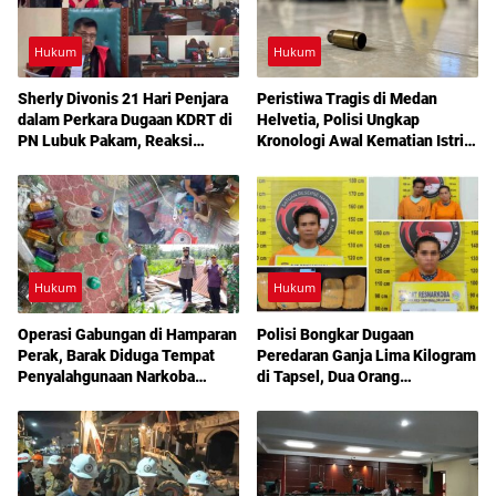
Hukum
Hukum
Sherly Divonis 21 Hari Penjara
Peristiwa Tragis di Medan
dalam Perkara Dugaan KDRT di
Helvetia, Polisi Ungkap
PN Lubuk Pakam, Reaksi
Kronologi Awal Kematian Istri
Emosional dan Rencana
Anggota Polri
Banding Jadi Sorotan
Hukum
Hukum
Operasi Gabungan di Hamparan
Polisi Bongkar Dugaan
Perak, Barak Diduga Tempat
Peredaran Ganja Lima Kilogram
Penyalahgunaan Narkoba
di Tapsel, Dua Orang
Dibakar Aparat
Diamankan