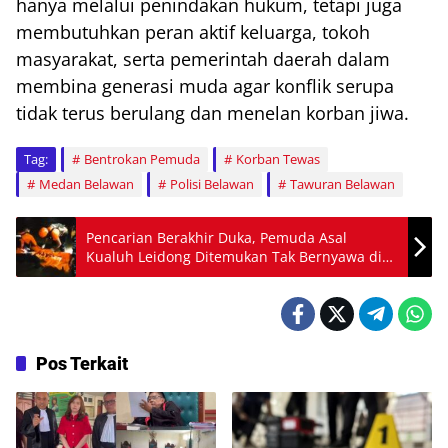
hanya melalui penindakan hukum, tetapi juga
membutuhkan peran aktif keluarga, tokoh
masyarakat, serta pemerintah daerah dalam
membina generasi muda agar konflik serupa
tidak terus berulang dan menelan korban jiwa.
Tag:
Bentrokan Pemuda
Korban Tewas
Medan Belawan
Polisi Belawan
Tawuran Belawan
Pencarian Berakhir Duka, Pemuda Asal
Kualuh Leidong Ditemukan Tak Bernyawa di
Sungai Kualuh Hulu
Pos Terkait