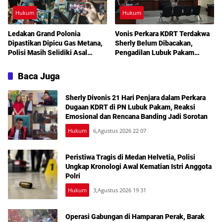
Hukum
Hukum
Ledakan Grand Polonia
Vonis Perkara KDRT Terdakwa
Dipastikan Dipicu Gas Metana,
Sherly Belum Dibacakan,
Polisi Masih Selidiki Asal
Pengadilan Lubuk Pakam
Kebocoran
Tetapkan Sidang Lanjutan
Akhir Juli
Baca Juga
Sherly Divonis 21 Hari Penjara dalam Perkara
Dugaan KDRT di PN Lubuk Pakam, Reaksi
Emosional dan Rencana Banding Jadi Sorotan
Hukum
6,Agustus 2026 22 07
Peristiwa Tragis di Medan Helvetia, Polisi
Ungkap Kronologi Awal Kematian Istri Anggota
Polri
Hukum
3,Agustus 2026 19 31
Operasi Gabungan di Hamparan Perak, Barak