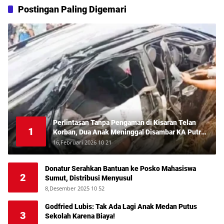
Postingan Paling Digemari
Perlintasan Tanpa Pengaman di Kisaran Telan
1
Korban, Dua Anak Meninggal Disambar KA Putri
Deli
16,Februari 2026 10 21
Donatur Serahkan Bantuan ke Posko Mahasiswa
2
Sumut, Distribusi Menyusul
8,Desember 2025 10 52
Godfried Lubis: Tak Ada Lagi Anak Medan Putus
3
Sekolah Karena Biaya!