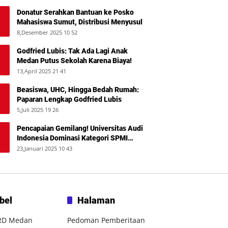
Donatur Serahkan Bantuan ke Posko
Mahasiswa Sumut, Distribusi Menyusul
8,Desember 2025 10 52
Godfried Lubis: Tak Ada Lagi Anak
Medan Putus Sekolah Karena Biaya!
13,April 2025 21 41
Beasiswa, UHC, Hingga Bedah Rumah:
Paparan Lengkap Godfried Lubis
5,Juli 2025 19 26
Pencapaian Gemilang! Universitas Audi
Indonesia Dominasi Kategori SPMI
Terbaik 2024
23,Januari 2025 10 43
bel
Halaman
RD Medan
Pedoman Pemberitaan