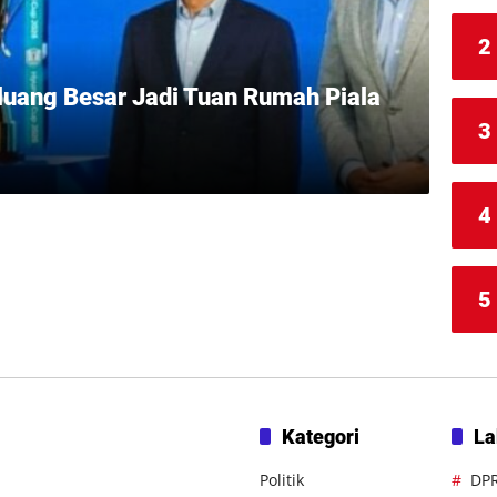
2
luang Besar Jadi Tuan Rumah Piala
3
4
5
Kategori
La
Politik
DP