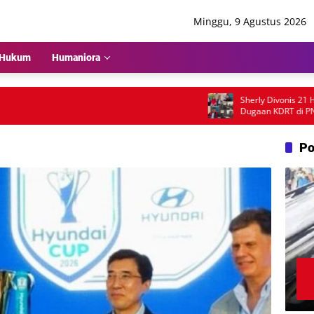
Minggu, 9 Agustus 2026
Hukum
Humaniora
Sherly Divonis 21 Hari P
Dugaan KDRT di PN Lubu
Emosional dan Rencana B
Po