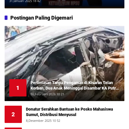
Ibunda Tercinta
31,Januari 2025 18 42
Postingan Paling Digemari
Perlintasan Tanpa Pengaman di Kisaran Telan
1
Korban, Dua Anak Meninggal Disambar KA Putri
Deli
16,Februari 2026 10 21
Donatur Serahkan Bantuan ke Posko Mahasiswa
2
Sumut, Distribusi Menyusul
8,Desember 2025 10 52