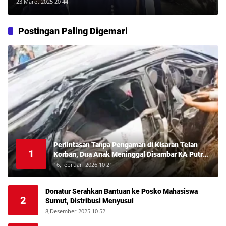
Tapi Tak Dijelaskan Cara Dapat
23,Maret 2025 20 44
Bantuan Perumahan
Postingan Paling Digemari
Perlintasan Tanpa Pengaman di Kisaran Telan
1
Korban, Dua Anak Meninggal Disambar KA Putri
Deli
16,Februari 2026 10 21
Donatur Serahkan Bantuan ke Posko Mahasiswa
2
Sumut, Distribusi Menyusul
8,Desember 2025 10 52