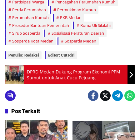
Partisipasi Warga
Pencegahan Perumahan Kumuh
Perda Perumahan
Permukiman Kumuh
Perumahan Kumuh
PKB Medan
Prosedur Bantuan Pemerintah
Roma Uli Silalahi
Sirup Sosperda
Sosialisasi Peraturan Daerah
Sosperda Kota Medan
Sosperda Medan
Penulis: Redaksi
Editor: Cut Riri
DPRD Medan Dukung Program Ekonomi PPM
Sumut untuk Anak Cucu Pejuang
Pos Terkait