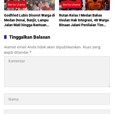
Berita Utama
Berita Utama
Godfried Lubis Disorot Warga di
Rutan Kelas I Medan Bahas
Medan Denai, Banjir, Lampu
Usulan Hak Integrasi, 48 Warga
Jalan Mati hingga Bantuan
Binaan Jalani Penilaian Tim
Sosial Jadi Sorotan dalam
TPP
Sosperda Kemiskinan
Tinggalkan Balasan
Alamat email Anda tidak akan dipublikasikan.
Ruas yang
wajib ditandai
*