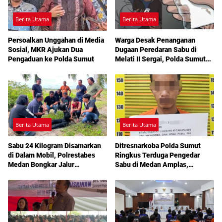
Berita Utama
Berita Utama
Persoalkan Unggahan di Media
Warga Desak Penanganan
Sosial, MKR Ajukan Dua
Dugaan Peredaran Sabu di
Pengaduan ke Polda Sumut
Melati II Sergai, Polda Sumut
Diminta Turun Tangan
Berita Utama
Berita Utama
Sabu 24 Kilogram Disamarkan
Ditresnarkoba Polda Sumut
di Dalam Mobil, Polrestabes
Ringkus Terduga Pengedar
Medan Bongkar Jalur
Sabu di Medan Amplas,
Pengiriman Aceh-Jakarta
Belasan Paket Narkotika Disita