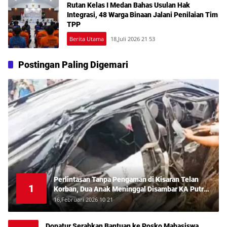
Rutan Kelas I Medan Bahas Usulan Hak
Integrasi, 48 Warga Binaan Jalani Penilaian Tim
TPP
Berita Utama
18,Juli 2026 21 53
Postingan Paling Digemari
Perlintasan Tanpa Pengaman di Kisaran Telan
1
Korban, Dua Anak Meninggal Disambar KA Putri
Deli
16,Februari 2026 10 21
Donatur Serahkan Bantuan ke Posko Mahasiswa