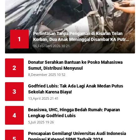
Perlintasan Tanpa Pengaman di Kisaran Telan
1
Korban, Dua Anak Meninggal Disambar KA Putri
Deli
16,Februari 2026 10 21
Donatur Serahkan Bantuan ke Posko Mahasiswa
2
Sumut, Distribusi Menyusul
8,Desember 2025 10 52
Godfried Lubis: Tak Ada Lagi Anak Medan Putus
3
Sekolah Karena Biaya!
13,April 2025 21 41
Beasiswa, UHC, Hingga Bedah Rumah: Paparan
4
Lengkap Godfried Lubis
5,Juli 2025 19 26
Pencapaian Gemilang! Universitas Audi Indonesia
5
Dominasi Kategori SPMI Terbaik 2024