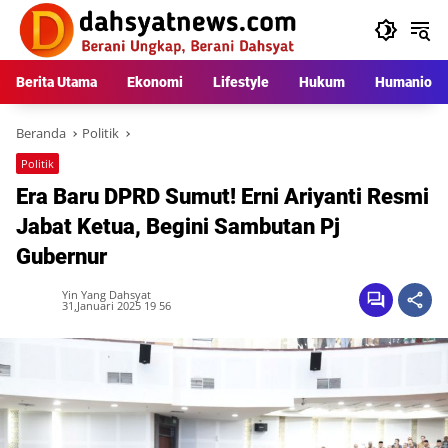
Langsung
ke
konten
Berita Utama
Ekonomi
Lifestyle
Hukum
Humaniora
Beranda
Politik
Politik
Era Baru DPRD Sumut! Erni Ariyanti Resmi
Jabat Ketua, Begini Sambutan Pj
Gubernur
Yin Yang Dahsyat
31,Januari 2025 19 56