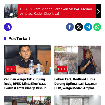
DPD IPK Kota Medan Serahkan SK PAC Medan
Amplas, Kader Siap Jaya!
Pos Terkait
Politik
Politik
Keluhan Warga Tak Kunjung
Lokasi ke 2: Godfried Lubis
Reda, DPRD Minta Rico Waas
Dorong Optimalisasi Layanan
Evaluasi Total Kinerja Dishub
UHC, Warga Medan Amplas
Medan
Diajak Maksimalkan Hak
Berobat Gratis Bermodal KTP