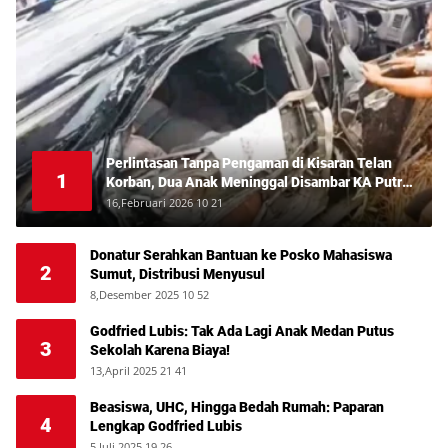
Perlintasan Tanpa Pengaman di Kisaran Telan
1
Korban, Dua Anak Meninggal Disambar KA Putri
Deli
16,Februari 2026 10 21
Donatur Serahkan Bantuan ke Posko Mahasiswa
2
Sumut, Distribusi Menyusul
8,Desember 2025 10 52
Godfried Lubis: Tak Ada Lagi Anak Medan Putus
3
Sekolah Karena Biaya!
13,April 2025 21 41
Beasiswa, UHC, Hingga Bedah Rumah: Paparan
4
Lengkap Godfried Lubis
5,Juli 2025 19 26