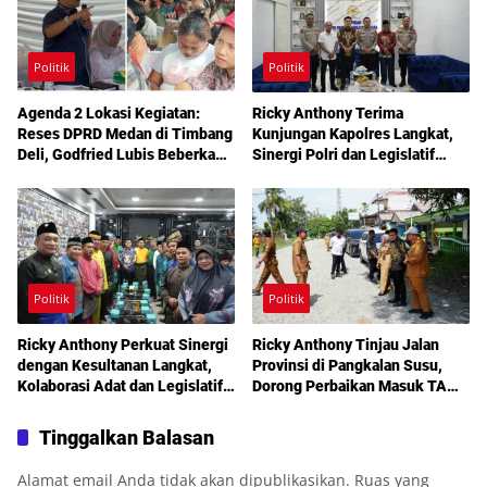
Politik
Politik
Agenda 2 Lokasi Kegiatan:
Ricky Anthony Terima
Reses DPRD Medan di Timbang
Kunjungan Kapolres Langkat,
Deli, Godfried Lubis Beberkan
Sinergi Polri dan Legislatif
Solusi Bantuan Warga hingga
Diperkuat Jaga Kamtibmas
Layanan Kesehatan Gratis
Politik
Politik
Ricky Anthony Perkuat Sinergi
Ricky Anthony Tinjau Jalan
dengan Kesultanan Langkat,
Provinsi di Pangkalan Susu,
Kolaborasi Adat dan Legislatif
Dorong Perbaikan Masuk TA
Didorong demi Pembangunan
2027
Tinggalkan Balasan
Alamat email Anda tidak akan dipublikasikan.
Ruas yang